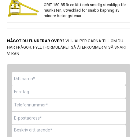
ORIT 150-85 är en lätt och smidig stenklipp för
munksten, utvecklad för snabb kapning av
mindre betongstenar ...
NÅGOT DU FUNDERAR ÖVER?
VI HJÄLPER GÄRNA TILL OM DU
HAR FRÅGOR. FYLL I FORMULÄRET SÅ ÅTERKOMMER VI SÅ SNART
VI KAN.
Namn
*
Företag
Telefon
*
E-
post
*
Meddelande
*