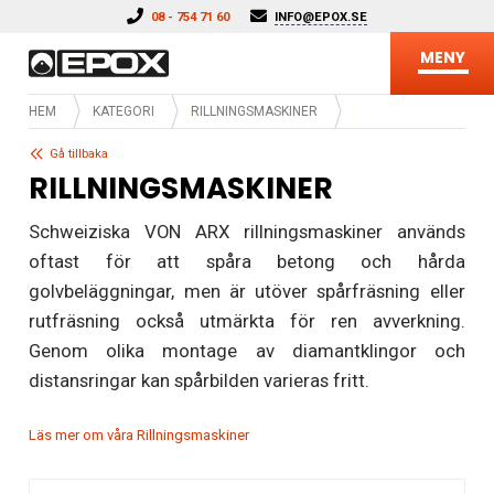
Hoppa till innehåll
08 - 754 71 60
INFO@EPOX.SE
MENY
HEM
KATEGORI
RILLNINGSMASKINER
Gå tillbaka
RILLNINGSMASKINER
Schweiziska VON ARX rillningsmaskiner används
oftast för att spåra betong och hårda
golvbeläggningar, men är utöver spårfräsning eller
rutfräsning också utmärkta för ren avverkning.
Genom olika montage av diamantklingor och
distansringar kan spårbilden varieras fritt.
Läs mer om våra Rillningsmaskiner