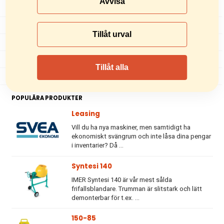
Avvisa
Pumpar
Fräsverktyg
Tillåt urval
Övriga produkter och tjänster
Begagnade maskiner
Tillåt alla
Äldre modeller
POPULÄRA PRODUKTER
Leasing
Vill du ha nya maskiner, men samtidigt ha
ekonomiskt svängrum och inte låsa dina pengar
i inventarier? Då ...
Syntesi 140
IMER Syntesi 140 är vår mest sålda
frifallsblandare. Trumman är slitstark och lätt
demonterbar för t.ex. ...
150-85