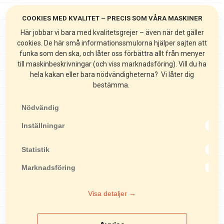
Mattstripprar
COOKIES MED KVALITET – PRECIS SOM VÅRA MASKINER
Stoftavskiljare
Här jobbar vi bara med kvalitetsgrejer – även när det gäller
cookies. De här små informationssmulorna hjälper sajten att
Kakelsågar
funka som den ska, och låter oss förbättra allt från menyer
Stensågar
till maskinbeskrivningar (och viss marknadsföring). Vill du ha
hela kakan eller bara nödvändigheterna? Vi låter dig
Markvibratorer
bestämma.
Rullvibratorer
Nödvändig
Asfaltsågar
Inställningar
Lyftredskap
Läggningsredskap
Statistik
Skottkärror
Marknadsföring
Nålpistoler
Visa detaljer →
Mejselhammare
Krysshammare