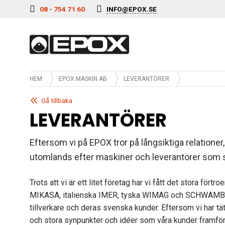
Hoppa till innehåll
08 - 754 71 60
INFO@EPOX.SE
HEM
EPOX MASKIN AB
LEVERANTÖRER
Gå tillbaka
LEVERANTÖRER
Eftersom vi på EPOX tror på långsiktiga relationer
utomlands efter maskiner och leverantörer som sk
Trots att vi är ett litet företag har vi fått det stora för
MIKASA, italienska IMER, tyska WIMAG och SCHWAMBORN
tillverkare och deras svenska kunder. Eftersom vi har täta
och stora synpunkter och idéer som våra kunder framför