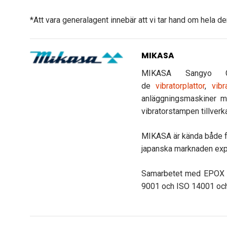
*Att vara generalagent innebär att vi tar hand om hela d
MIKASA
MIKASA Sangyo C
de
vibratorplattor
,
vibr
anläggningsmaskiner m
vibratorstampen tillver
MIKASA är kända både fö
japanska marknaden expo
Samarbetet med EPOX st
9001 och ISO 14001 och