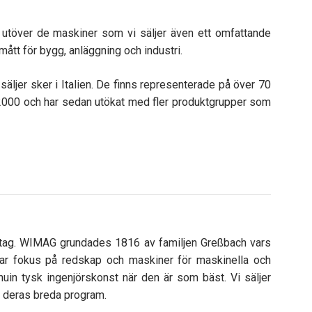
r utöver de maskiner som vi säljer även ett omfattande
mått för bygg, anläggning och industri.
äljer sker i Italien. De finns representerade på över 70
2000 och har sedan utökat med fler produktgrupper som
retag. WIMAG grundades 1816 av familjen Greßbach vars
 har fokus på redskap och maskiner för maskinella och
uin tysk ingenjörskonst när den är som bäst. Vi säljer
r deras breda program.