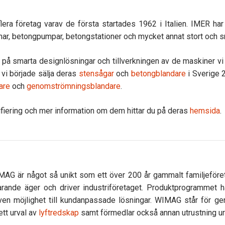
era företag varav de första startades 1962 i Italien. IMER ha
schar, betongpumpar, betongstationer och mycket annat stort och s
på smarta designlösningar och tillverkningen av de maskiner vi s
 vi började sälja deras
stensågar
och
betongblandare
i Sverige 
are
och
genomströmningsblandare
.
fiering och mer information om dem hittar du på deras
hemsida
.
IMAG är något så unikt som ett över 200 år gammalt familjefö
farande äger och driver industriföretaget. Produktprogrammet
ven möjlighet till kundanpassade lösningar. WIMAG står för gen
tt urval av
lyftredskap
samt förmedlar också annan utrustning u