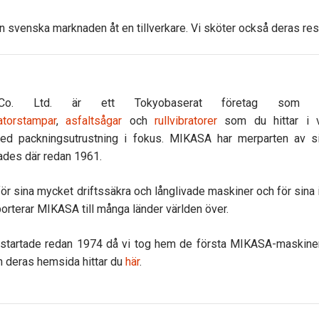
en svenska marknaden åt en tillverkare. Vi sköter också deras re
o. Ltd. är ett Tokyobaserat företag som 
atorstampar
,
asfaltsågar
och
rullvibratorer
som du hittar i vå
ed packningsutrustning i fokus. MIKASA har merparten av si
kades där redan 1961.
r sina mycket driftssäkra och långlivade maskiner och för sina i
rterar MIKASA till många länder världen över.
artade redan 1974 då vi tog hem de första MIKASA-maskinerna 
 deras hemsida hittar du
här
.