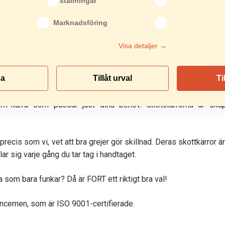
Inställningar
Marknadsföring
Visa detaljer →
r du
skottkärror
från nederländska FORT – ett namn som för många
r i över 70 år, hjälpmedel som klarar både vardagsslitet och de där 
sa
Tillåt urval
Ti
kas i Tiel, Nederländerna, med en fingertoppskänsla för detaljer
RT-kärra som passar just dina behov. Skottkärrorna är skap
, precis som vi, vet att bra grejer gör skillnad. Deras skottkärror
ar sig varje gång du tar tag i handtaget.
 som bara funkar? Då är FORT ett riktigt bra val!
cernen, som är ISO 9001-certifierade.