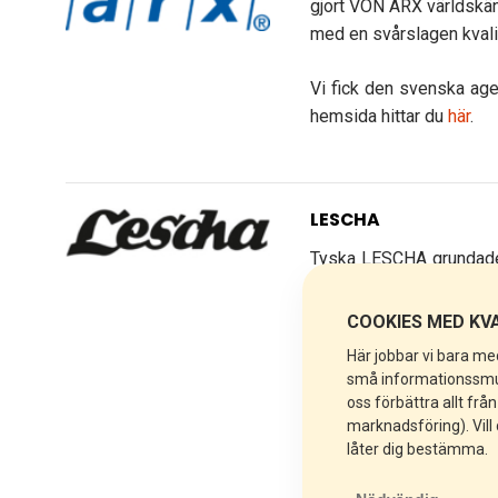
gjort VON ARX världskänd
med en svårslagen kvalit
Vi fick den svenska ag
hemsida hittar du
här
.
LESCHA
Tyska LESCHA grundades 
här är tyskt hantverk nä
COOKIES MED KVA
Vi gillar Lescha för att d
Här jobbar vi bara med
Det är precis så vi vill h
små informationssmulo
oss förbättra allt frå
Vi säljer LESCHAS
tvån
marknadsföring). Vill
låter dig bestämma.
1997 gick Lescha upp i