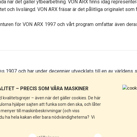
a när det gäller ytbearbetning. VON ARX finns idag representera
et och livslängd. VON ARX fräsar är det pålitliga originalet som f
enturen för VON ARX 1997 och vårt program omfattar även der
1907 och har under decennier utvecklats till en av världens st
r det är som bäst – genomtänkt design och hållbara material som 
LITET – PRECIS SOM VÅRA MASKINER
e inte krånglar till det. De har en lång historia av att leverera kval
 kvalitetsgrejer – även när det gäller cookies. De här
a det!
rna hjälper sajten att funka som den ska, och låter
n menyer till maskinbeskrivningar (och viss
gsblandare
och kan hjälpa till med delar till deras andra maskiner.
 du ha hela kakan eller bara nödvändigheterna? Vi
 den franska ALTRAD-koncernen. ALTRAD är ISO 9001-certifierad