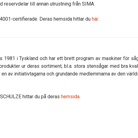
 reservdelar till annan utrustning från SIMA.
001-certifierade. Deras hemsida hittar du
här
.
981 i Tyskland och har ett brett program av maskiner för sågn
rodukter ur deras sortiment, bl.a. stora stensågar med bra kvalit
är en av initiativtagarna och grundande medlemmarna av den vär
 SCHULZE hittar du på deras
hemsida
.