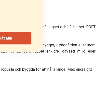
 blivit synonymt med pålitlighet och hållbarhet. FORT
riktigt tuffa jobben.
llåt alla
. Oavsett om du jobbar på bygget, i trädgården eller inom
ade för att göra jobbet enklare, oavsett miljö eller
 är robusta och byggda för att hålla länge. Med andra ord –