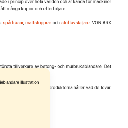
de i princip över hela världen och är kända för maskiner
ått många kopior och efterföljare.
as
spårfräsar
,
mattstripprar
och
stoftavskiljare
. VON ARX
örsta tillverkare av betong- och murbruksblandare. Det
tål att användas.
itet och ser alltid till att produkterna håller vad de lovar.
e.