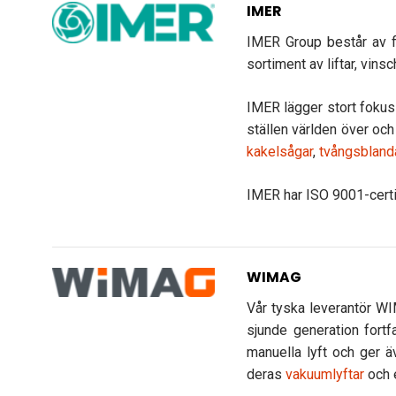
IMER
IMER Group består av fl
sortiment av liftar, vin
IMER lägger stort fokus 
ställen världen över och
kakelsågar
,
tvångsbland
IMER har ISO 9001-certi
WIMAG
Vår tyska leverantör W
sjunde generation fort
manuella lyft och ger ä
deras
vakuumlyftar
och e