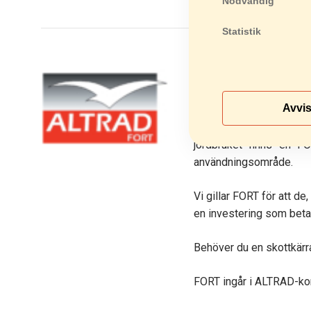
Nödvändig
Statistik
FORT
Hos oss på EPOX hitta
har tillverkat skottkärro
Avvi
Alla skottkärror tillver
jordbruket finns en FO
användningsområde.
Vi gillar FORT för att de
en investering som betal
Behöver du en skottkärra
FORT ingår i ALTRAD-kon