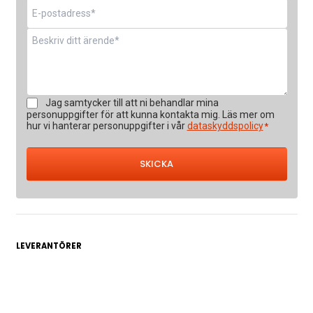
E-
post
*
Meddelande
*
Samtycke
Jag samtycker till att ni behandlar mina
*
personuppgifter för att kunna kontakta mig. Läs mer om
hur vi hanterar personuppgifter i vår
dataskyddspolicy
*
LEVERANTÖRER