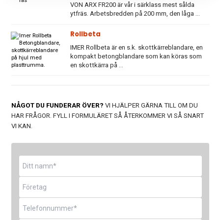
VON ARX FR200 är vår i särklass mest sålda
ytfräs. Arbetsbredden på 200 mm, den låga ...
Rollbeta
IMER Rollbeta är en s.k. skottkärreblandare, en
kompakt betongblandare som kan köras som
en skottkärra på ...
NÅGOT DU FUNDERAR ÖVER?
VI HJÄLPER GÄRNA TILL OM DU
HAR FRÅGOR. FYLL I FORMULÄRET SÅ ÅTERKOMMER VI SÅ SNART
VI KAN.
Namn
*
Företag
Telefon
*