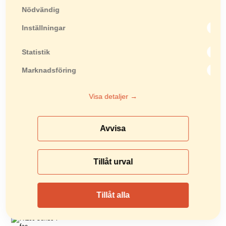
skottkärra var Thomas Florin hos Trosa
Nödvändig
Församling. Stort grattis!
Inställningar
För er som inte kunde gå på mässan
eller deltog i utlottningen men utan att
Statistik
dra vinstlotten finns fortfarande chans
att komma över RMB-100 till ett extra
Marknadsföring
bra sommarpris. Kontakta oss så
berättar vi mer!
Visa detaljer →
RMB-100
Avvisa
POPULÄRA PRODUKTER
Tillåt urval
Reservdelar
Vi sätter en ära i att sälja kvalitetsmaskiner som
Tillåt alla
ska hålla länge. Maskiner som när ...
FR200 Genus