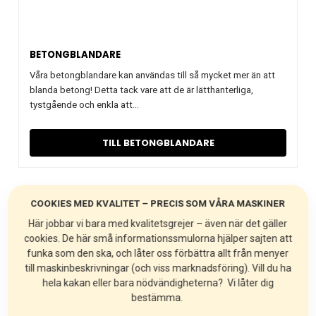
BETONGBLANDARE
Våra betongblandare kan användas till så mycket mer än att
blanda betong! Detta tack vare att de är lätthanterliga,
tystgående och enkla att…
TILL BETONGBLANDARE
COOKIES MED KVALITET – PRECIS SOM VÅRA MASKINER
Här jobbar vi bara med kvalitetsgrejer – även när det gäller
Tack alla besökare!
cookies. De här små informationssmulorna hjälper sajten att
funka som den ska, och låter oss förbättra allt från menyer
Stort tack till alla som besökte oss på
till maskinbeskrivningar (och viss marknadsföring). Vill du ha
Svenska Maskinmässan 4-6 juni.
hela kakan eller bara nödvändigheterna? Vi låter dig
bestämma.
Vinnare i utlottningen av en RMB-100