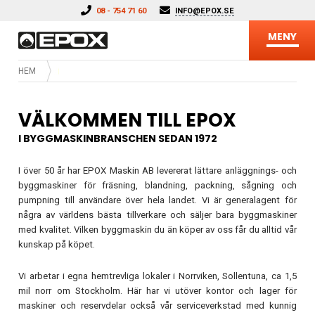
Hoppa till innehåll
08 - 754 71 60
INFO@EPOX.SE
MENY
HEM
VÄLKOMMEN TILL EPOX
I BYGGMASKINBRANSCHEN SEDAN 1972
I över 50 år har EPOX Maskin AB levererat lättare anläggnings- och
byggmaskiner för fräsning, blandning, packning, sågning och
pumpning till användare över hela landet. Vi är generalagent för
några av världens bästa tillverkare och säljer bara byggmaskiner
med kvalitet. Vilken byggmaskin du än köper av oss får du alltid vår
kunskap på köpet.
Vi arbetar i egna hemtrevliga lokaler i Norrviken, Sollentuna, ca 1,5
mil norr om Stockholm. Här har vi utöver kontor och lager för
maskiner och reservdelar också vår serviceverkstad med kunnig