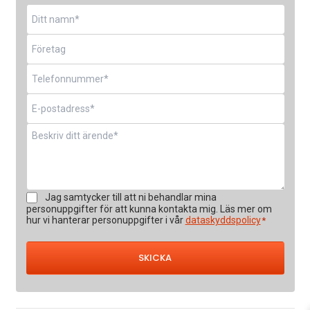
Namn
*
Företag
Telefon
*
E-
post
*
Meddelande
*
Samtycke
Jag samtycker till att ni behandlar mina
*
personuppgifter för att kunna kontakta mig. Läs mer om
hur vi hanterar personuppgifter i vår
dataskyddspolicy
*