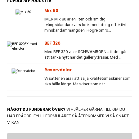
POPULÄRA PRODUKTER
Mix 80
IMER Mix 80 är en liten och smidig
tvångsblandare vars lock med utsug effektivt
minskar dammängden. Högre omrö...
BEF 320
Med BEF 320 visar SCHWAMBORN att det går
att tänka nytt när det gäller ytfräsar. Med ...
Reservdelar
Vi sätter en ära i att sälja kvalitetsmaskiner som
ska hålla länge. Maskiner som när ...
NÅGOT DU FUNDERAR ÖVER?
VI HJÄLPER GÄRNA TILL OM DU
HAR FRÅGOR. FYLL I FORMULÄRET SÅ ÅTERKOMMER VI SÅ SNART
VI KAN.