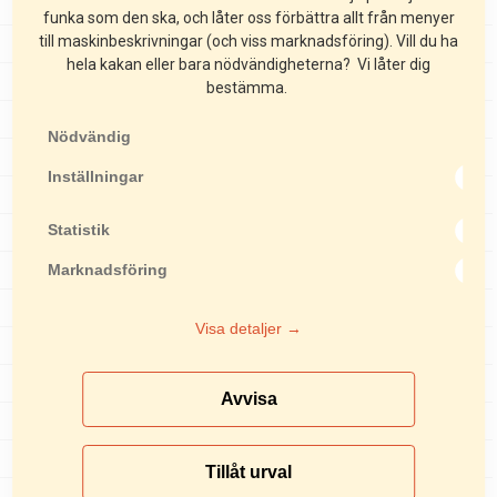
Ytfräsar
funka som den ska, och låter oss förbättra allt från menyer
till maskinbeskrivningar (och viss marknadsföring). Vill du ha
Spårfräsar
hela kakan eller bara nödvändigheterna? Vi låter dig
Fogfräsar
bestämma.
Golvslipar
Nödvändig
Mattstripprar
Inställningar
Stoftavskiljare
Statistik
Kakelsågar
Marknadsföring
Stensågar
Markvibratorer
Visa detaljer →
Rullvibratorer
Asfaltsågar
Avvisa
Lyftredskap
Läggningsredskap
Tillåt urval
Skottkärror