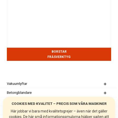
BORSTAR
FRÄSVERKTYG
Vakuumlyftar
Betongblandare
Tvångsblandare
COOKIES MED KVALITET – PRECIS SOM VÅRA MASKINER
Genomströmningsblandare
Här jobbar vi bara med kvalitetsgrejer – även när det gäller
cookies. De här små informationssmulorna hjälper sajten att