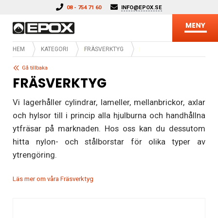
Hoppa till innehåll
08 - 754 71 60
INFO@EPOX.SE
MENY
HEM
KATEGORI
FRÄSVERKTYG
Gå tillbaka
FRÄSVERKTYG
Vi lagerhåller cylindrar, lameller, mellanbrickor, axlar
och hylsor till i princip alla hjulburna och handhållna
ytfräsar på marknaden. Hos oss kan du dessutom
hitta nylon- och stålborstar för olika typer av
ytrengöring.
Läs mer om våra Fräsverktyg