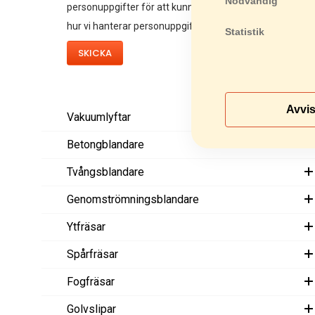
Nödvändig
personuppgifter för att kunna kontakta mig. Läs mer o
*
hur vi hanterar personuppgifter i vår
dataskyddspolicy
*
Statistik
Avvi
Vakuumlyftar
Betongblandare
Tvångsblandare
Genomströmningsblandare
Ytfräsar
Spårfräsar
Fogfräsar
Golvslipar