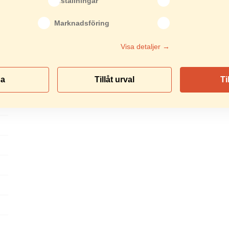
Inställningar
m
Marknadsföring
Visa detaljer →
sa
Tillåt urval
Ti