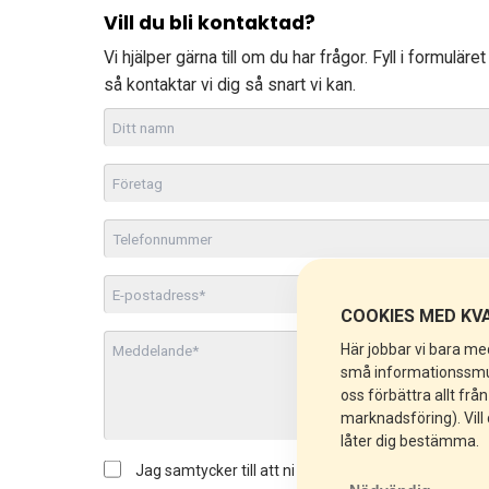
Vill du bli kontaktad?
Vi hjälper gärna till om du har frågor. Fyll i formuläret
så kontaktar vi dig så snart vi kan.
Ditt
namn
Företag
Telefon
E-
post
COOKIES MED KVA
Meddelande
*
Här jobbar vi bara med
*
små informationssmulo
oss förbättra allt frå
marknadsföring). Vill
låter dig bestämma.
Jag samtycker till att ni behandlar mina
Samtycke