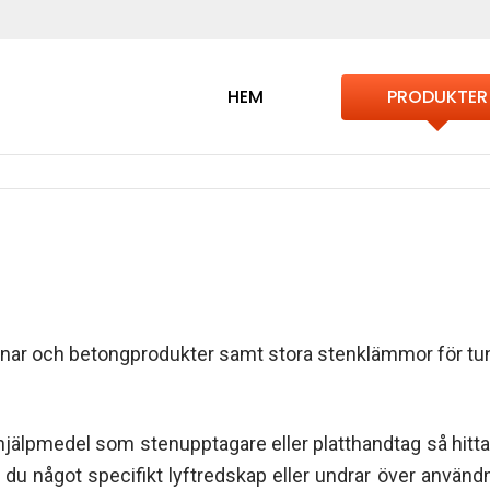
HEM
PRODUKTER
enar och betongprodukter samt stora stenklämmor för tung
hjälpmedel som stenupptagare eller platthandtag så hitta
u något specifikt lyftredskap eller undrar över användni