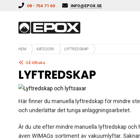
Hoppa till innehåll
08 - 754 71 60
INFO@EPOX.SE
HEM
KATEGORI
LYFTREDSKAP
Gå tillbaka
LYFTREDSKAP
Här finner du manuella lyftredskap för mindre st
och underlättar det tunga anläggningsarbetet.
Är du ute efter mindre manuella lyftredskap och 
även WIMAGs sortiment av vakuumlyftar. Saknar d