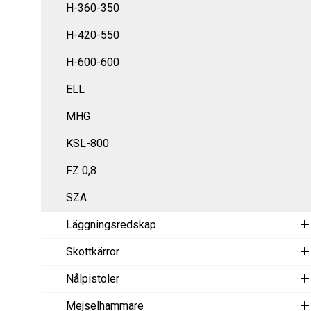
H-360-350
H-420-550
H-600-600
ELL
MHG
KSL-800
FZ 0,8
SZA
Läggningsredskap
Skottkärror
Nålpistoler
Mejselhammare