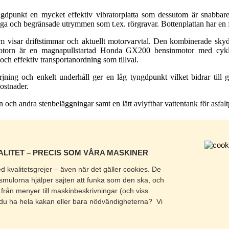
punkt en mycket effektiv vibratorplatta som dessutom är snabbare
a och begränsade utrymmen som t.ex. rörgravar. Bottenplattan har en f
visar driftstimmar och aktuellt motorvarvtal. Den kombinerade skydds-
otorn är en magnapullstartad Honda GX200 bensinmotor med cyklo
 och effektiv transportanordning som tillval.
ng och enkelt underhåll ger en låg tyngdpunkt vilket bidrar till go
ostnader.
 och andra stenbeläggningar samt en lätt avlyftbar vattentank för asfal
m/backeglering och möjlighet till stillastående packning.
LITET – PRECIS SOM VÅRA MASKINER
mna underlag.
d kvalitetsgrejer – även när det gäller cookies. De
smulorna hjälper sajten att funka som den ska, och
kning.
lt från menyer till maskinbeskrivningar (och viss
nande plattor.
l du ha hela kakan eller bara nödvändigheterna? Vi