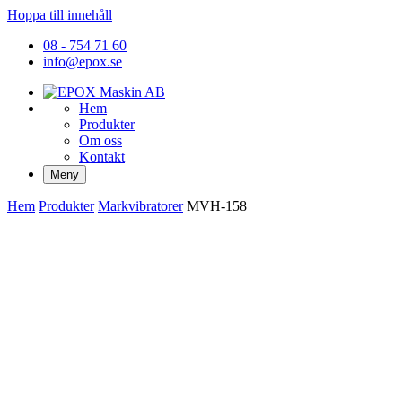
Hoppa till innehåll
08 - 754 71 60
info@epox.se
Hem
Produkter
Om oss
Kontakt
Meny
Hem
Produkter
Markvibratorer
MVH-158