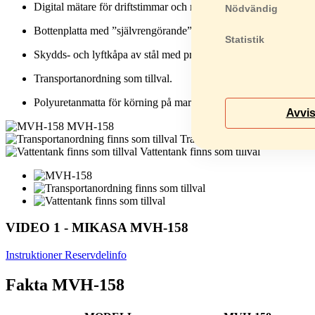
Digital mätare för driftstimmar och motorvarvtal.
Nödvändig
Bottenplatta med ”självrengörande” design.
Statistik
Skydds- och lyftkåpa av stål med praktiskt gummilock för bräns
Transportanordning som tillval.
Polyuretanmatta för körning på marksten finns som tillval.
Avvi
MVH-158
Transportanordning finns som t
Vattentank finns som tillval
VIDEO 1 - MIKASA MVH-158
Instruktioner
Reservdelinfo
Fakta MVH-158