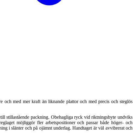
och med mer kraft än liknande plattor och med precis och steglös
ll stillastående packning. Obehagliga ryck vid riktningsbyte undviks
laget möjliggör fler arbetspositioner och passar både höger- och
ning i slänter och på ojämnt underlag. Handtaget är väl avvibrerat och