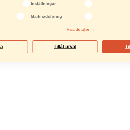
Inställningar
Marknadsföring
lepåfyllning och underhåll.
Visa detaljer →
sa
Tillåt urval
Ti
illval