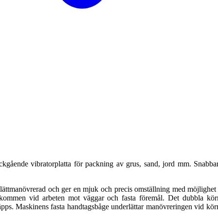
nde vibratorplatta för packning av grus, sand, jord mm. Snabbare 
ättmanövrerad och ger en mjuk och precis omställning med möjlighet ti
kommen vid arbeten mot väggar och fasta föremål. Det dubbla körreg
släpps. Maskinens fasta handtagsbåge underlättar manövreringen vid kör