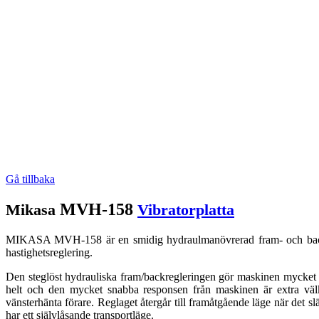
Gå tillbaka
MVH-158
Mikasa
Vibratorplatta
MIKASA MVH-158 är en smidig hydraulmanövrerad fram- och backgåe
hastighetsreglering.
Den steglöst hydrauliska fram/backregleringen gör maskinen mycket l
helt och den mycket snabba responsen från maskinen är extra väl
vänsterhänta förare. Reglaget återgår till framåtgående läge när det 
har ett självlåsande transportläge.