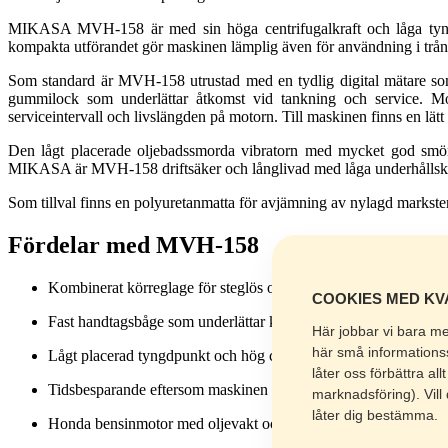
MIKASA MVH-158 är med sin höga centrifugalkraft och låga tyngd
kompakta utförandet gör maskinen lämplig även för användning i trång
Som standard är MVH-158 utrustad med en tydlig digital mätare som 
gummilock som underlättar åtkomst vid tankning och service. M
serviceintervall och livslängden på motorn. Till maskinen finns en lätt
Den lågt placerade oljebadssmorda vibratorn med mycket god smörjni
MIKASA är MVH-158 driftsäker och långlivad med låga underhållsk
Som tillval finns en polyuretanmatta för avjämning av nylagd marksten
Fördelar med MVH-158
Kombinerat körreglage för steglös och precis hastighets- och fra
COOKIES MED KVA
Fast handtagsbåge som underlättar körning i slänter och på ojä
Här jobbar vi bara me
här små informations
Lågt placerad tyngdpunkt och hög centrifugalkraft ger god pac
låter oss förbättra al
Tidsbesparande eftersom maskinen kan gå snabbare än andra lik
marknadsföring). Vil
låter dig bestämma.
Honda bensinmotor med oljevakt och effektiv cyklonrenare.