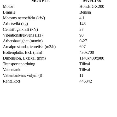
MODELL
MVH-158
Motor
Honda GX200
Bränsle
Bensin
Motorns nettoeffekt (kW)
4,1
Arbetsvikt (kg)
148
Centrifugalkraft (kN)
27
Vibrationsfrekvens (Hz)
90
Arbetshastighet (m/min)
0-27
Arealprestanda, teoretisk (m2/h)
697
Bottenplatta, BxL (mm)
430x700
Dimension, LxBxH (mm)
1140x430x980
Transportanordning
Tillval
Vattentank
Tillval
Vattentankens volym (l)
11
Rentalkod
446342