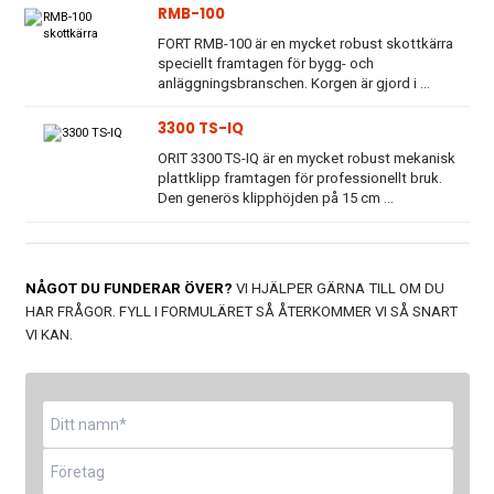
RMB-100
FORT RMB-100 är en mycket robust skottkärra
speciellt framtagen för bygg- och
anläggningsbranschen. Korgen är gjord i ...
3300 TS-IQ
ORIT 3300 TS-IQ är en mycket robust mekanisk
plattklipp framtagen för professionellt bruk.
Den generös klipphöjden på 15 cm ...
NÅGOT DU FUNDERAR ÖVER?
VI HJÄLPER GÄRNA TILL OM DU
HAR FRÅGOR. FYLL I FORMULÄRET SÅ ÅTERKOMMER VI SÅ SNART
VI KAN.
Namn
*
Företag