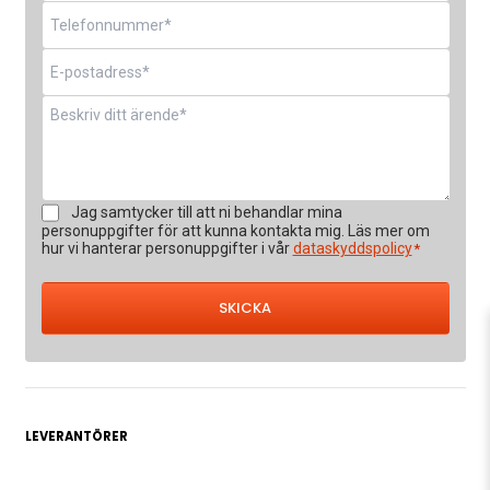
Telefon
*
E-
post
*
Meddelande
*
Samtycke
Jag samtycker till att ni behandlar mina
*
personuppgifter för att kunna kontakta mig. Läs mer om
hur vi hanterar personuppgifter i vår
dataskyddspolicy
*
LEVERANTÖRER