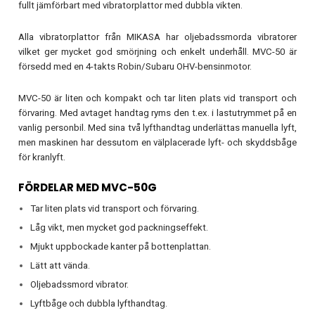
fullt jämförbart med vibratorplattor med dubbla vikten.
Alla vibratorplattor från MIKASA har oljebadssmorda vibratorer
vilket ger mycket god smörjning och enkelt underhåll. MVC-50 är
försedd med en 4-takts Robin/Subaru OHV-bensinmotor.
MVC-50 är liten och kompakt och tar liten plats vid transport och
förvaring. Med avtaget handtag ryms den t.ex. i lastutrymmet på en
vanlig personbil. Med sina två lyfthandtag underlättas manuella lyft,
men maskinen har dessutom en välplacerade lyft- och skyddsbåge
för kranlyft.
FÖRDELAR MED MVC-50G
Tar liten plats vid transport och förvaring.
Låg vikt, men mycket god packningseffekt.
Mjukt uppbockade kanter på bottenplattan.
Lätt att vända.
Oljebadssmord vibrator.
Lyftbåge och dubbla lyfthandtag.