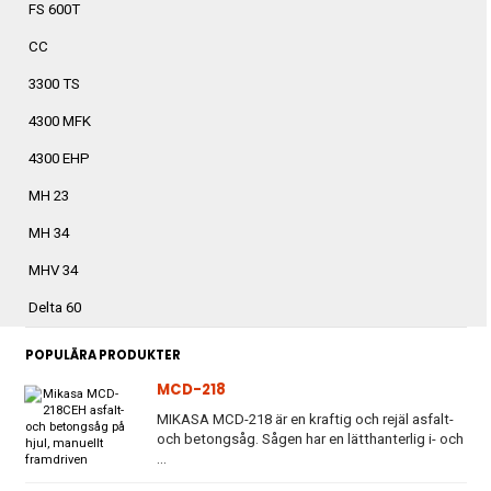
FS 600T
CC
3300 TS
4300 MFK
4300 EHP
MH 23
MH 34
MHV 34
Delta 60
POPULÄRA PRODUKTER
MCD-218
MIKASA MCD-218 är en kraftig och rejäl asfalt-
och betongsåg. Sågen har en lätthanterlig i- och
...