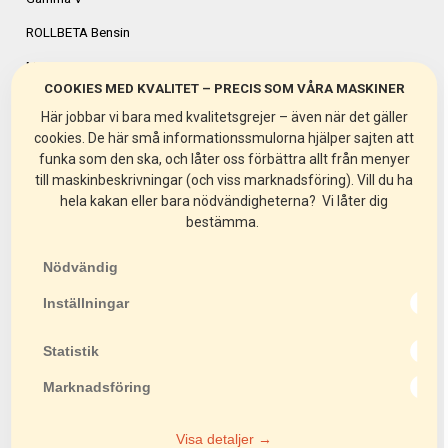
ROLLBETA Bensin
Mix 120
COOKIES MED KVALITET – PRECIS SOM VÅRA MASKINER
Spin 15
Här jobbar vi bara med kvalitetsgrejer – även när det gäller
Spin 30
cookies. De här små informationssmulorna hjälper sajten att
funka som den ska, och låter oss förbättra allt från menyer
BEF 203
till maskinbeskrivningar (och viss marknadsföring). Vill du ha
hela kakan eller bara nödvändigheterna? Vi låter dig
FR200
bestämma.
VA30SH-D
Nödvändig
EASY 180
Inställningar
TS 230M
Combi 200
Statistik
Combi 250
Marknadsföring
Combi 250V
Visa detaljer →
Masonry 250