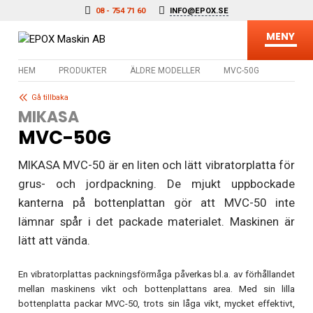
Hoppa till innehåll
08 - 754 71 60
INFO@EPOX.SE
MENY
HEM
PRODUKTER
ÄLDRE MODELLER
MVC-50G
Gå tillbaka
MIKASA
MVC-50G
MIKASA MVC-50 är en liten och lätt vibratorplatta för
grus- och jordpackning. De mjukt uppbockade
kanterna på bottenplattan gör att MVC-50 inte
lämnar spår i det packade materialet. Maskinen är
lätt att vända.
En vibratorplattas packningsförmåga påverkas bl.a. av förhållandet
mellan maskinens vikt och bottenplattans area. Med sin lilla
bottenplatta packar MVC-50, trots sin låga vikt, mycket effektivt,