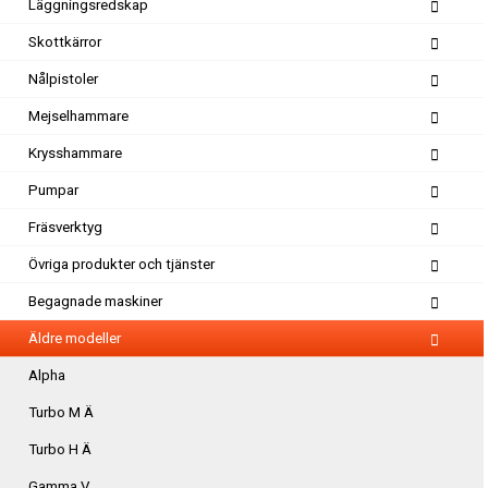
Läggningsredskap
Skottkärror
Nålpistoler
Mejselhammare
Krysshammare
Pumpar
Fräsverktyg
Övriga produkter och tjänster
Begagnade maskiner
Äldre modeller
Alpha
Turbo M Ä
Turbo H Ä
Gamma V