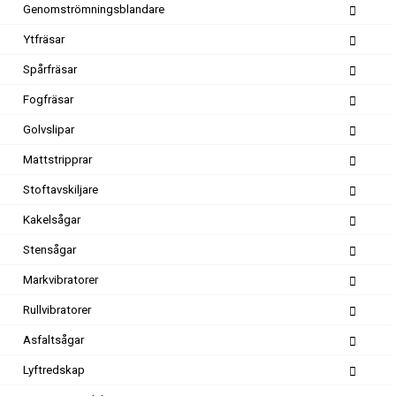
Genomströmningsblandare
Ytfräsar
Spårfräsar
Fogfräsar
Golvslipar
Mattstripprar
Stoftavskiljare
Kakelsågar
Stensågar
Markvibratorer
Rullvibratorer
Asfaltsågar
Lyftredskap