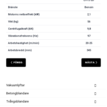
EH12-2D
Bränsle
Bensin
Motorns nettoeffekt (kW)
2,1
Vikt (kg)
56
Centrifugalkraft (kN)
9,8
Vibrationsfrekvens (Hz)
97
Arbetshastighet (m/min)
20-25
Arbetsbredd (mm)
345
FÖREG.
NÄSTA
Vakuumlyftar
Betongblandare
Tvångsblandare