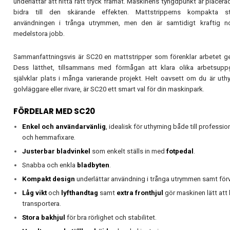
underlättar att hitta rätt tryck framåt. Maskinens tyngdpunkt är placerad
bidra till den skärande effekten. Mattstripperns kompakta sto
användningen i trånga utrymmen, men den är samtidigt kraftig n
medelstora jobb.
Sammanfattningsvis är SC20 en mattstripper som förenklar arbetet g
Dess lätthet, tillsammans med förmågan att klara olika arbetsuppg
självklar plats i många varierande projekt. Helt oavsett om du är uthy
golvläggare eller rivare, är SC20 ett smart val för din maskinpark.
FÖRDELAR MED SC20
Enkel och användarvänlig
, idealisk för uthyrning både till professi
och hemmafixare.
Justerbar bladvinkel
som enkelt ställs in med
fotpedal
.
Snabba och enkla
bladbyten
.
Kompakt design
underlättar användning i trånga utrymmen samt förv
Låg vikt
och
lyfthandtag
samt
extra fronthjul
gör maskinen lätt att
transportera.
Stora bakhjul
för bra rörlighet och stabilitet.