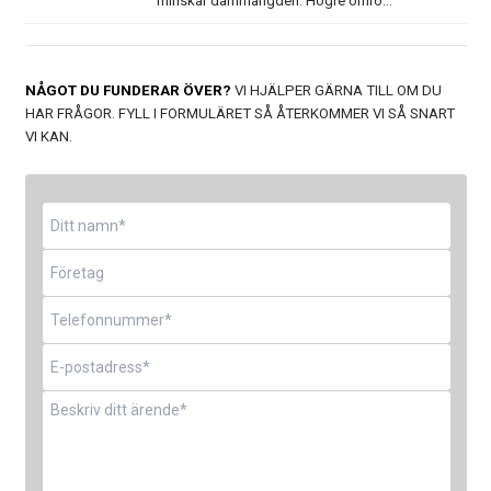
minskar dammängden. Högre omrö...
NÅGOT DU FUNDERAR ÖVER?
VI HJÄLPER GÄRNA TILL OM DU
HAR FRÅGOR. FYLL I FORMULÄRET SÅ ÅTERKOMMER VI SÅ SNART
VI KAN.
Namn
*
Företag
Telefon
*
E-
post
*
Meddelande
*