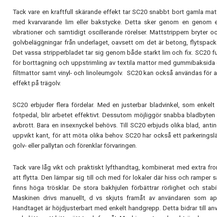
Tack vare en kraftfull skärande effekt tar SC20 snabbt bort gamla mat
med kvarvarande lim eller bakstycke. Detta sker genom en genom 
vibrationer och samtidigt oscillerande rörelser. Mattstrippern bryter 
golvbeläggningar från underlaget, oavsett om det är betong, flytspacke
Det vassa stripperbladet tar sig genom både starkt lim och fix. SC20 f
för borttagning och uppstrimling av textila mattor med gummibaksida el
filtmattor samt vinyl- och linoleumgolv. SC20 kan också användas för a
effekt på trägolv.
SC20 erbjuder flera fördelar. Med en justerbar bladvinkel, som enke
fotpedal, blir arbetet effektivt. Dessutom möjliggör snabba bladbyten 
avbrott. Bara en insexnyckel behövs. Till SC20 erbjuds olika blad, anti
uppvikt kant, för att möta olika behov. SC20 har också ett parkerings
golv- eller pallytan och förenklar förvaringen.
Tack vare låg vikt och praktiskt lyfthandtag, kombinerat med extra fron
att flytta. Den lämpar sig till och med för lokaler där hiss och ramper s
finns höga trösklar. De stora bakhjulen förbättrar rörlighet och stabi
Maskinen drivs manuellt, d vs skjuts framåt av användaren som appl
Handtaget är höjdjusterbart med enkelt handgrepp. Detta bidrar till a