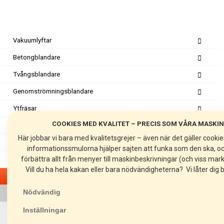
Vakuumlyftar
Betongblandare
Tvångsblandare
Genomströmningsblandare
Ytfräsar
COOKIES MED KVALITET – PRECIS SOM VÅRA MASKI
Spårfräsar
Här jobbar vi bara med kvalitetsgrejer – även när det gäller cooki
Fogfräsar
informationssmulorna hjälper sajten att funka som den ska, oc
förbättra allt från menyer till maskinbeskrivningar (och viss mar
Golvslipar
Vill du ha hela kakan eller bara nödvändigheterna? Vi låter di
Mattstripprar
Nödvändig
SC20
Inställningar
SC25