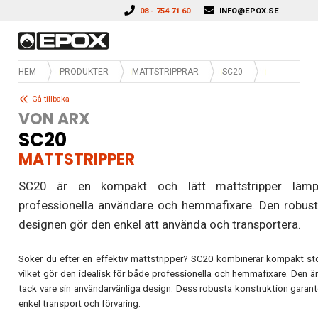
Hoppa till innehåll
08 - 754 71 60
INFO@EPOX.SE
HEM
PRODUKTER
MATTSTRIPPRAR
SC20
Gå tillbaka
VON ARX
SC20
MATTSTRIPPER
SC20 är en kompakt och lätt mattstripper lämp
professionella användare och hemmafixare. Den robust
designen gör den enkel att använda och transportera.
Söker du efter en effektiv mattstripper? SC20 kombinerar kompakt stor
vilket gör den idealisk för både professionella och hemmafixare. Den ä
tack vare sin användarvänliga design. Dess robusta konstruktion garant
enkel transport och förvaring.