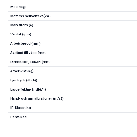
Motorstyp
Motorns nettoeffekt (kW)
Märkström (A)
Varvtal (rpm)
Arbetsbredd (mm)
Avstånd till vägg (mm)
Dimension, LxBXH (mm)
Arbetsvikt (kg)
Ljudtryck (db(A))
Ljudeffektnivå (db(A))
Hand- och armvibrationer (m/s2)
IP-Klassning
Rentalkod