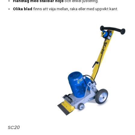
Handtag med ställbar höjd
och enkel justering.
Olika blad
finns att väja mellan, raka eller med uppvikt kant.
SC20