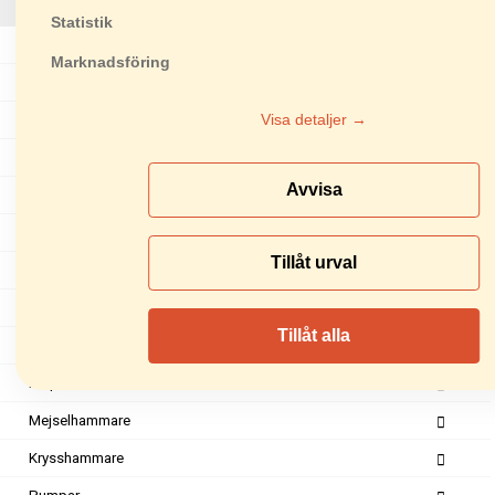
SC35
Statistik
Stoftavskiljare
Marknadsföring
Kakelsågar
Visa detaljer →
Stensågar
Markvibratorer
Avvisa
Rullvibratorer
Asfaltsågar
Tillåt urval
Lyftredskap
Läggningsredskap
Tillåt alla
Skottkärror
Nålpistoler
Mejselhammare
Krysshammare