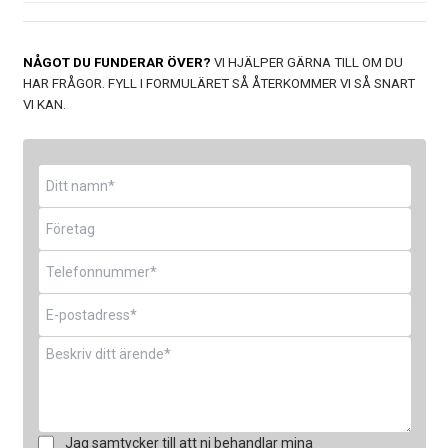
NÅGOT DU FUNDERAR ÖVER?
VI HJÄLPER GÄRNA TILL OM DU
HAR FRÅGOR. FYLL I FORMULÄRET SÅ ÅTERKOMMER VI SÅ SNART
VI KAN.
Namn
*
Företag
Telefon
*
E-
post
*
Meddelande
*
Samtycke
Jag samtycker till att ni behandlar mina