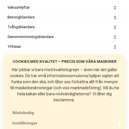
Vakuumlyftar
Betongblandare
Tvångsblandare
Genomströmningsblandare
Ytfräsar
Spårfräsar
COOKIES MED KVALITET – PRECIS SOM VÅRA MASKINER
Fogfräsar
Här jobbar vi bara med kvalitetsgrejer – även när det gäller
cookies. De här små informationssmulorna hjälper sajten att
Golvslipar
funka som den ska, och låter oss förbättra allt från menyer
Mattstripprar
till maskinbeskrivningar (och viss marknadsföring). Vill du ha
hela kakan eller bara nödvändigheterna? Vi låter dig
Stoftavskiljare
bestämma.
Kakelsågar
Nödvändig
Stensågar
Inställningar
Markvibratorer