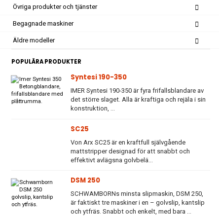
Övriga produkter och tjänster
Begagnade maskiner
Äldre modeller
POPULÄRA PRODUKTER
Syntesi 190-350
IMER Syntesi 190-350 är fyra frifallsblandare av
det större slaget. Alla är kraftiga och rejäla i sin
konstruktion, ...
SC25
Von Arx SC25 är en kraftfull självgående
mattstripper designad för att snabbt och
effektivt avlägsna golvbelä...
DSM 250
SCHWAMBORNs minsta slipmaskin, DSM 250,
är faktiskt tre maskiner i en – golvslip, kantslip
och ytfräs. Snabbt och enkelt, med bara ...