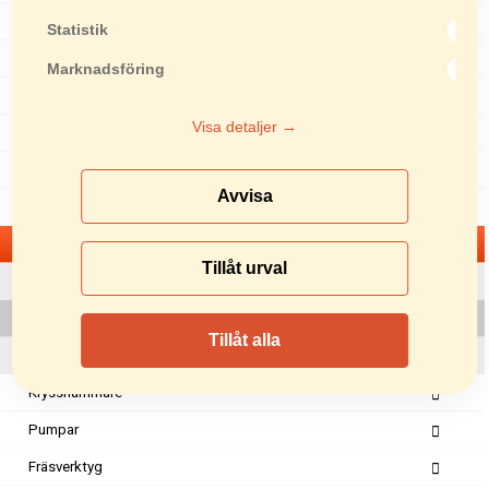
Rullvibratorer
Statistik
Asfaltsågar
Marknadsföring
Lyftredskap
Visa detaljer →
Läggningsredskap
Skottkärror
Avvisa
Nålpistoler
Mejselhammare
Tillåt urval
B-serien
MH 23 K
Tillåt alla
MHV/BGV-serien
Krysshammare
Pumpar
Fräsverktyg