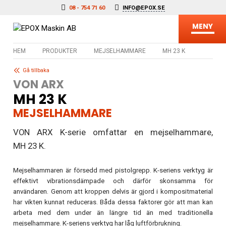
Hoppa till innehåll
08 - 754 71 60
INFO@EPOX.SE
MENY
HEM
PRODUKTER
MEJSELHAMMARE
MH 23 K
Gå tillbaka
VON ARX
MH 23 K
MEJSELHAMMARE
VON ARX K-serie omfattar en mejselhammare,
MH 23 K.
Mejselhammaren är försedd med pistolgrepp. K-seriens verktyg är
effektivt vibrationsdämpade och därför skonsamma för
användaren. Genom att kroppen delvis är gjord i kompositmaterial
har vikten kunnat reduceras. Båda dessa faktorer gör att man kan
arbeta med dem under än längre tid än med traditionella
mejselhammare. K-seriens verktyg har låg luftförbrukning.