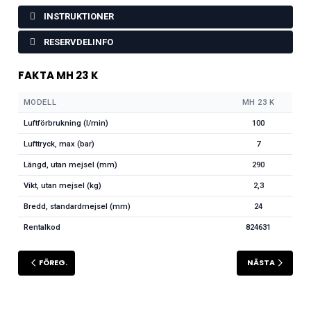
INSTRUKTIONER
RESERVDELINFO
FAKTA MH 23 K
MODELL
MH 23 K
Luftförbrukning (l/min)
100
Lufttryck, max (bar)
7
Längd, utan mejsel (mm)
290
Vikt, utan mejsel (kg)
2,3
Bredd, standardmejsel (mm)
24
Rentalkod
824631
FÖREG.
NÄSTA