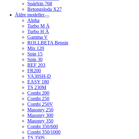
Spårfräs 768
Betongsloda X27
Äldre modeller
Alpha
Turbo M Ä
Turbo H Ä
Gamma V
ROLLBETA Bensin
Mix 120
Spin 15
Spin 30
BEF 203
FR200
VA30SH-D
EASY 180
TS 230M
Combi 200
Combi 250
Combi 250V
Masonry 250
Masonry 300
Masonry 350
Combi 350/600
Combi 350/1000
TS 350S