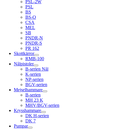
PSL-2W
PSL
BS
BS-O
CSA
MEL
SB
PNDR-N
PNDR-S
PR 162
Skottkärror
RMB-100
Nålpistoler
B-serien Nål
K-serien
NP-serien
BGV-serien
Mejselhammare
B-serien
MH 23 K
MHV/BGV-serien
Krysshammare
DK H-serien
DK 7
Pumpar