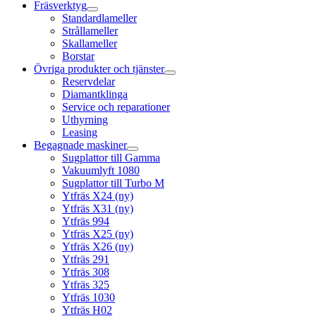
Fräsverktyg
Standardlameller
Strållameller
Skallameller
Borstar
Övriga produkter och tjänster
Reservdelar
Diamantklinga
Service och reparationer
Uthyrning
Leasing
Begagnade maskiner
Sugplattor till Gamma
Vakuumlyft 1080
Sugplattor till Turbo M
Ytfräs X24 (ny)
Ytfräs X31 (ny)
Ytfräs 994
Ytfräs X25 (ny)
Ytfräs X26 (ny)
Ytfräs 291
Ytfräs 308
Ytfräs 325
Ytfräs 1030
Ytfräs H02