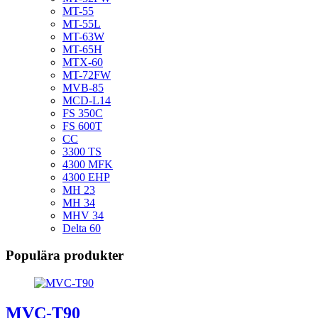
MT-55
MT-55L
MT-63W
MT-65H
MTX-60
MT-72FW
MVB-85
MCD-L14
FS 350C
FS 600T
CC
3300 TS
4300 MFK
4300 EHP
MH 23
MH 34
MHV 34
Delta 60
Populära produkter
MVC-T90