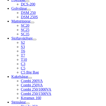
DCS-200
Golvslipar
DSM 250
DSM 250S
Mattstripprar
SC20
SC25
SC35
Stoftavskiljare
S2
S3
T6
T7
T10
C3
C5
C5 Big Bag
Kakelsågar
Combi 200VA
Combi 250VA
Combi 250/1000VA
Combi 250/1500VA
Keramax 160
Stensågar