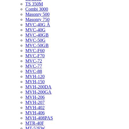
TS 350M
Combi 3000
Masonry 500
Masonry 750
MVC-40G Ä
MVC-40G
MVC-40GB
MVC-50G
MVC-50GB
MVC-F60
MVC-F70
MVC-72
MVC-77
MVC-88
MVH-120
MVH-150
MVH-200DA
MVH-200GA
MVH-206
MVH-207
MVH-402
MVH-406
MVH-408PAS
MTR-40F
MT-52FW