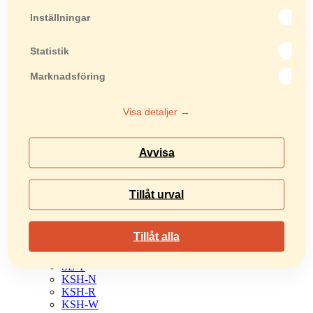
Lyftredskap
SH 40
Inställningar
KSH-2H
KSH-2HRW
Statistik
H-360-350
H-420-550
Marknadsföring
H-600-600
ELL
MHG
Visa detaljer →
KSL-800
FZ 0,8
SZA
Avvisa
Läggningsredskap
AH-2400
AH-3700
TT
Tillåt urval
ABH-2950
LSH 80
PBL
Tillåt alla
PBL-UH
SL
SL-T
KSH-N
KSH-R
KSH-W