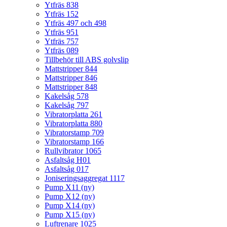
Ytfräs 838
Ytfräs 152
Ytfräs 497 och 498
Ytfräs 951
Ytfräs 757
Ytfräs 089
Tillbehör till ABS golvslip
Mattstripper 844
Mattstripper 846
Mattstripper 848
Kakelsåg 578
Kakelsåg 797
Vibratorplatta 261
Vibratorplatta 880
Vibratorstamp 709
Vibratorstamp 166
Rullvibrator 1065
Asfaltsåg H01
Asfaltsåg 017
Joniseringsaggregat 1117
Pump X11 (ny)
Pump X12 (ny)
Pump X14 (ny)
Pump X15 (ny)
Luftrenare 1025