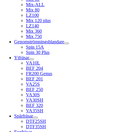
Mix-ALL
Mix 80
LZ100
Mix 120 plus
LZ140
Mix 360
Mix 750
Genomströmningsblandare
Spin 15A
Spin 30 Plus
Ytfräsar
VA10L
BEF 204
FR200 Genus
BEF 201
VA25S
BEF 250
VA30S
VA30SH
BEF 320
VA35SH
Spårfräsar
DTF25SH
DTF35SH
Fogfräsar