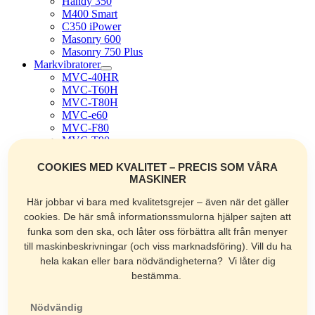
Handy 350
M400 Smart
C350 iPower
Masonry 600
Masonry 750 Plus
Markvibratorer
MVC-40HR
MVC-T60H
MVC-T80H
MVC-e60
MVC-F80
MVC-T90
MVH-R60
MVH-eR60
COOKIES MED KVALITET – PRECIS SOM VÅRA
MVH-128
MASKINER
MVH-158
Här jobbar vi bara med kvalitetsgrejer – även när det gäller
MVH-208
MVH-408
cookies. De här små informationssmulorna hjälper sajten att
Rullvibratorer
funka som den ska, och låter oss förbättra allt från menyer
MVB-85H
till maskinbeskrivningar (och viss marknadsföring). Vill du ha
MVB-152H
hela kakan eller bara nödvändigheterna? Vi låter dig
Asfaltsågar
bestämma.
MCD-1U
MCD-L14H
MCD-218
Nödvändig