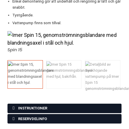
Enkel demontering gör att underhåll och rengöring är lätt och går
snabbt.
Tystgående.
Vattenpump finns som tillval.
Sp
Spin 15
INSTRUKTIONER
RESERVDELINFO