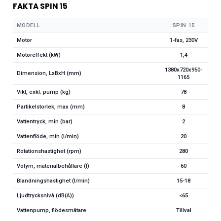
FAKTA SPIN 15
MODELL
SPIN 15
Motor
1-fas, 230V
Motoreffekt (kW)
1,4
1380x720x950-
Dimension, LxBxH (mm)
1165
Vikt, exkl. pump (kg)
78
Partikelstorlek, max (mm)
8
Vattentryck, min (bar)
2
Vattenflöde, min (l/min)
20
Rotationshastighet (rpm)
280
Volym, materialbehållare (l)
60
Blandningshastighet (l/min)
15-18
Ljudtrycksnivå (dB(A))
<65
Vattenpump, flödesmätare
Tillval