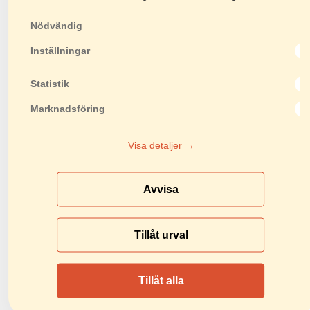
VA30SH-D
Nödvändig
EASY 180
TS 230M
Inställningar
Combi 200
Statistik
Combi 250
Marknadsföring
Combi 250V
Masonry 250
Visa detaljer →
Masonry 300
Avvisa
Masonry 350
Combi 350/600
Tillåt urval
Combi 350/1000
TS 350S
Tillåt alla
TS 350M
Combi 3000