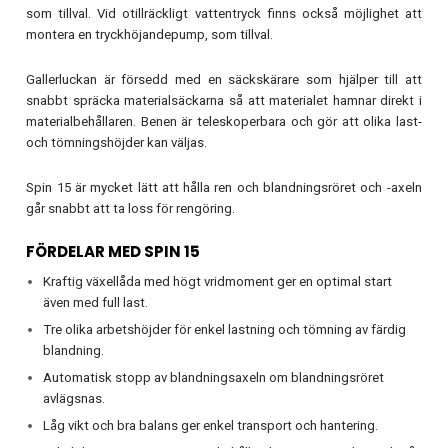
som tillval. Vid otillräckligt vattentryck finns också möjlighet att
montera en tryckhöjandepump, som tillval.
Gallerluckan är försedd med en säckskärare som hjälper till att
snabbt spräcka materialsäckarna så att materialet hamnar direkt i
materialbehållaren. Benen är teleskoperbara och gör att olika last-
och tömningshöjder kan väljas.
Spin 15 är mycket lätt att hålla ren och blandningsröret och -axeln
går snabbt att ta loss för rengöring.
FÖRDELAR MED SPIN 15
Kraftig växellåda med högt vridmoment ger en optimal start
även med full last.
Tre olika arbetshöjder för enkel lastning och tömning av färdig
blandning.
Automatisk stopp av blandningsaxeln om blandningsröret
avlägsnas.
Låg vikt och bra balans ger enkel transport och hantering.