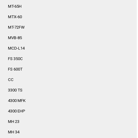
MT-65H
MTX-60
MT-72FW
MVB-85
MCD-L14
FS 350C
FS 600T
CC
3300 TS
4300 MFK
4300 EHP
MH 23
MH 34