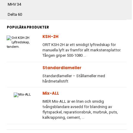
MHV 34
Delta 60
POPULÄRA PRODUKTER
KSH-2H
ORIT KSH-2H är ett smidigt lyftredskap för
manuella lyft av framför allt markstensplattor.
Tången griper 500-1080 ...
Standardlameller
Standardlameller – Stållameller med
hårdmetallstift
Mix-ALL
IMER Mix-ALL är en liten och smidig
tvångsblandare avsedd för blandning av
flytspackel, reparationsbruk, murbruk, puts,
kalkrappning, cement, ...