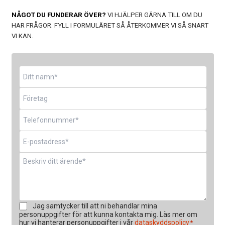
NÅGOT DU FUNDERAR ÖVER?
VI HJÄLPER GÄRNA TILL OM DU
HAR FRÅGOR. FYLL I FORMULÄRET SÅ ÅTERKOMMER VI SÅ SNART
VI KAN.
Namn
*
Företag
Telefon
*
E-
post
*
Meddelande
*
Samtycke
Jag samtycker till att ni behandlar mina
*
personuppgifter för att kunna kontakta mig. Läs mer om
hur vi hanterar personuppgifter i vår
dataskyddspolicy
*