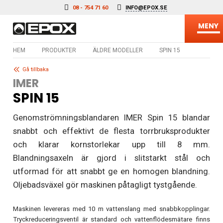
Hoppa till innehåll
08 - 754 71 60
INFO@EPOX.SE
MENY
HEM
PRODUKTER
ÄLDRE MODELLER
SPIN 15
Gå tillbaka
IMER
SPIN 15
Genomströmningsblandaren IMER Spin 15 blandar
snabbt och effektivt de flesta torrbruksprodukter
och klarar kornstorlekar upp till 8 mm.
Blandningsaxeln är gjord i slitstarkt stål och
utformad för att snabbt ge en homogen blandning.
Oljebadsväxel gör maskinen påtagligt tystgående.
Maskinen levereras med 10 m vattenslang med snabbkopplingar.
Tryck­reducerings­ventil är standard och vattenflödesmätare finns