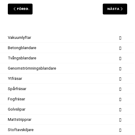
FÖREG.
NÄSTA
Vakuumlyftar
Betongblandare
Tvångsblandare
Genomströmningsblandare
Ytfräsar
Spårfräsar
Fogfräsar
Golvslipar
Mattstripprar
Stoftavskiljare