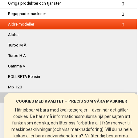
Övriga produkter och tjänster
Begagnade maskiner
Äldre modeller
Alpha
Turbo M Ä
Turbo H Ä
Gamma V
ROLLBETA Bensin
Mix 120
Spin 15
COOKIES MED KVALITET – PRECIS SOM VÅRA MASKINER
Spin 30
Här jobbar vi bara med kvalitetsgrejer – även när det gäller
cookies. De här små informationssmulorna hjälper sajten att
BEF 203
funka som den ska, och låter oss förbättra allt från menyer till
FR200
maskinbeskrivningar (och viss marknadsföring). Vill du ha hela
kakan eller bara nödvändigheterna? Vi låter dig bestämma.