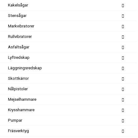
Kakelsågar
Stensågar
Markvibratorer
Rullvibratorer
Asfaltsågar
Lyftredskap
Läggningsredskap
Skottkärror
Nålpistoler
Mejselhammare
Krysshammare
Pumpar
Fräsverktyg