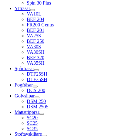
Spin 30 Plus
Ytfräsar
VA10L
BEF 204
FR200 Genus
BEF 201
VA25S
BEF 250
VA30S
VA30SH
BEF 320
VA35SH
Spårfräsar
DTF25SH
DTF35SH
Fogfräsar
DCS-200
Golvslipar
DSM 250
DSM 250S
Mattstripprar
SC20
SC25
SC35
Stoftavskiljare