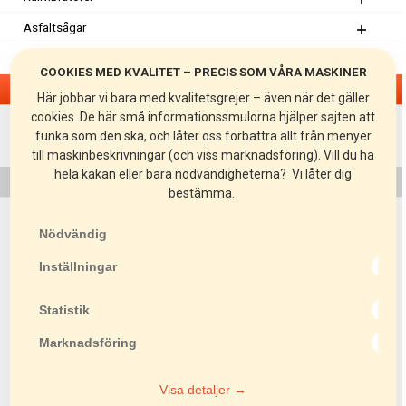
Asfaltsågar
Lyftredskap
COOKIES MED KVALITET – PRECIS SOM VÅRA MASKINER
Läggningsredskap
Här jobbar vi bara med kvalitetsgrejer – även när det gäller
cookies. De här små informationssmulorna hjälper sajten att
AH-2400
funka som den ska, och låter oss förbättra allt från menyer
AH-3700
till maskinbeskrivningar (och viss marknadsföring). Vill du ha
hela kakan eller bara nödvändigheterna? Vi låter dig
TT
bestämma.
ABH-2950
Nödvändig
LSH 80
Inställningar
PBL
PBL-UH
Statistik
SL
Marknadsföring
SL-T
Visa detaljer →
KSH-N