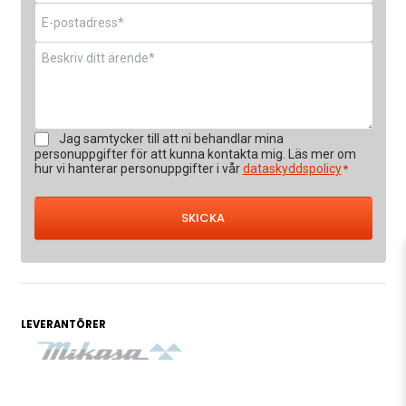
E-
post
*
Meddelande
*
Samtycke
Jag samtycker till att ni behandlar mina
*
personuppgifter för att kunna kontakta mig. Läs mer om
hur vi hanterar personuppgifter i vår
dataskyddspolicy
*
LEVERANTÖRER