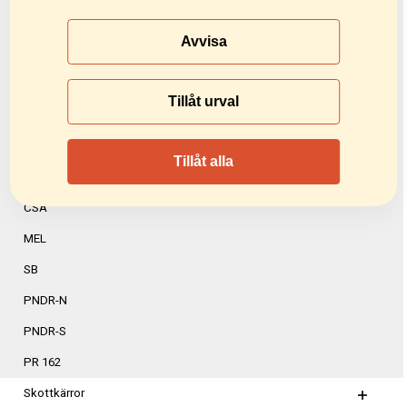
KSH-R
Avvisa
KSH-W
PSL-2W
Tillåt urval
PSL
BS
Tillåt alla
BS-O
CSA
MEL
SB
PNDR-N
PNDR-S
PR 162
Skottkärror