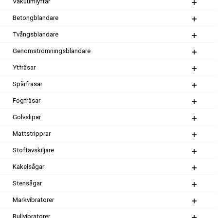
Vakuumlyftar
Betongblandare
Tvångsblandare
Genomströmningsblandare
Ytfräsar
Spårfräsar
Fogfräsar
Golvslipar
Mattstripprar
Stoftavskiljare
Kakelsågar
Stensågar
Markvibratorer
Rullvibratorer