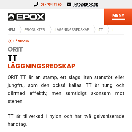
Hoppa till innehåll
08 - 754 71 60
INFO@EPOX.SE
MENY
HEM
PRODUKTER
LÄGGNINGSREDSKAP
TT
Gå tillbaka
ORIT
TT
LÄGGNINGSREDSKAP
ORIT TT är en stamp, ett slags liten stenstöt eller
jungfru, som den också kallas. TT är tung och
därmed effektiv, men samtidigt skonsam mot
stenen.
TT är tillverkad i nylon och har två galvaniserade
handtag.