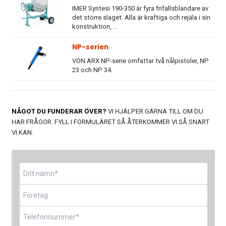
IMER Syntesi 190-350 är fyra frifallsblandare av
det större slaget. Alla är kraftiga och rejäla i sin
konstruktion, ...
NP-serien
VON ARX NP-serie omfattar två nålpistoler, NP
23 och NP 34.
NÅGOT DU FUNDERAR ÖVER?
VI HJÄLPER GÄRNA TILL OM DU
HAR FRÅGOR. FYLL I FORMULÄRET SÅ ÅTERKOMMER VI SÅ SNART
VI KAN.
Namn
*
Företag
Telefon
*