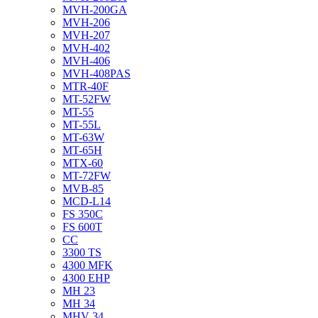
MVH-200GA
MVH-206
MVH-207
MVH-402
MVH-406
MVH-408PAS
MTR-40F
MT-52FW
MT-55
MT-55L
MT-63W
MT-65H
MTX-60
MT-72FW
MVB-85
MCD-L14
FS 350C
FS 600T
CC
3300 TS
4300 MFK
4300 EHP
MH 23
MH 34
MHV 34