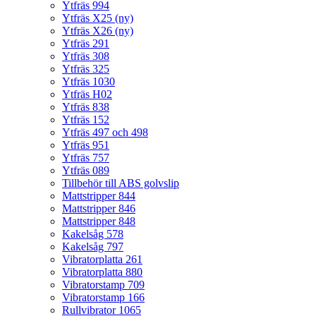
Ytfräs 994
Ytfräs X25 (ny)
Ytfräs X26 (ny)
Ytfräs 291
Ytfräs 308
Ytfräs 325
Ytfräs 1030
Ytfräs H02
Ytfräs 838
Ytfräs 152
Ytfräs 497 och 498
Ytfräs 951
Ytfräs 757
Ytfräs 089
Tillbehör till ABS golvslip
Mattstripper 844
Mattstripper 846
Mattstripper 848
Kakelsåg 578
Kakelsåg 797
Vibratorplatta 261
Vibratorplatta 880
Vibratorstamp 709
Vibratorstamp 166
Rullvibrator 1065