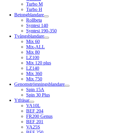
Turbo M
Turbo H
Betongblandare
Rollbeta
Syntesi 140
Syntesi 190-350
Tvångsblandare
Mix 60
Mix-ALL
Mix 80
LZ100
Mix 120 plus
LZ140
Mix 360
Mix 750
Genomströmningsblandare
Spin 15A
Spin 30 Plus
Ytfräsar
VA10L
BEF 204
FR200 Genus
BEF 201
VA25S
BEF 250