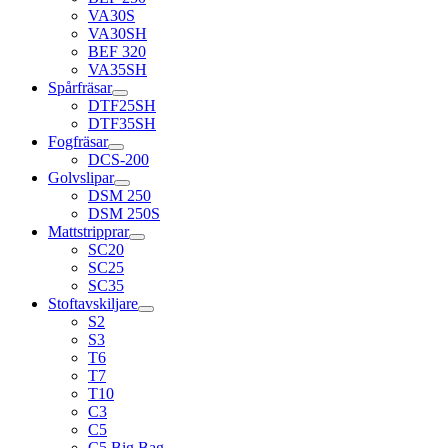
VA30S
VA30SH
BEF 320
VA35SH
Spårfräsar
DTF25SH
DTF35SH
Fogfräsar
DCS-200
Golvslipar
DSM 250
DSM 250S
Mattstripprar
SC20
SC25
SC35
Stoftavskiljare
S2
S3
T6
T7
T10
C3
C5
C5 Big Bag