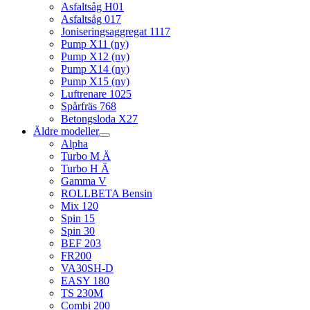
Asfaltsåg H01
Asfaltsåg 017
Joniseringsaggregat 1117
Pump X11 (ny)
Pump X12 (ny)
Pump X14 (ny)
Pump X15 (ny)
Luftrenare 1025
Spårfräs 768
Betongsloda X27
Äldre modeller
Alpha
Turbo M Ä
Turbo H Ä
Gamma V
ROLLBETA Bensin
Mix 120
Spin 15
Spin 30
BEF 203
FR200
VA30SH-D
EASY 180
TS 230M
Combi 200