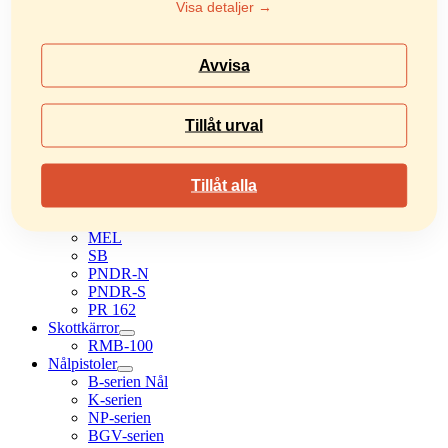
LSH 80
Visa detaljer →
PBL
PBL-UH
SL
Avvisa
SL-T
KSH-N
KSH-R
Tillåt urval
KSH-W
PSL-2W
PSL
BS
Tillåt alla
BS-O
CSA
MEL
SB
PNDR-N
PNDR-S
PR 162
Skottkärror
RMB-100
Nålpistoler
B-serien Nål
K-serien
NP-serien
BGV-serien