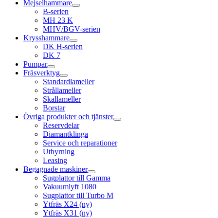
Mejselhammare
B-serien
MH 23 K
MHV/BGV-serien
Krysshammare
DK H-serien
DK 7
Pumpar
Fräsverktyg
Standardlameller
Strållameller
Skallameller
Borstar
Övriga produkter och tjänster
Reservdelar
Diamantklinga
Service och reparationer
Uthyrning
Leasing
Begagnade maskiner
Sugplattor till Gamma
Vakuumlyft 1080
Sugplattor till Turbo M
Ytfräs X24 (ny)
Ytfräs X31 (ny)