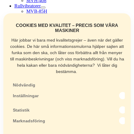
MVH-408
Rullvibratorer
MVB-85H
MVB-152H
Asfaltsågar
COOKIES MED KVALITET – PRECIS SOM VÅRA
MCD-1U
MASKINER
MCD-L14H
MCD-218
Här jobbar vi bara med kvalitetsgrejer – även när det gäller
Lyftredskap
cookies. De här små informationssmulorna hjälper sajten att
SH 40
funka som den ska, och låter oss förbättra allt från menyer
KSH-2H
till maskinbeskrivningar (och viss marknadsföring). Vill du ha
KSH-2HRW
H-360-350
hela kakan eller bara nödvändigheterna? Vi låter dig
H-420-550
bestämma.
H-600-600
ELL
Nödvändig
MHG
KSL-800
Inställningar
FZ 0,8
SZA
Läggningsredskap
Statistik
AH-2400
AH-3700
Marknadsföring
TT
ABH-2950