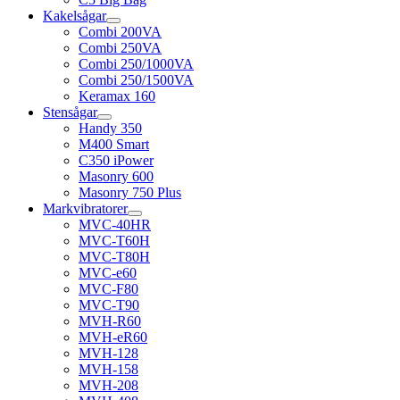
Kakelsågar
Combi 200VA
Combi 250VA
Combi 250/1000VA
Combi 250/1500VA
Keramax 160
Stensågar
Handy 350
M400 Smart
C350 iPower
Masonry 600
Masonry 750 Plus
Markvibratorer
MVC-40HR
MVC-T60H
MVC-T80H
MVC-e60
MVC-F80
MVC-T90
MVH-R60
MVH-eR60
MVH-128
MVH-158
MVH-208