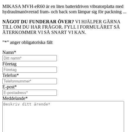
MIKASA MVH-eR60 är en liten batteridriven vibratorplatta med
hydraulmanövrerad fram- och back som lämpar sig för packning ...
NÅGOT DU FUNDERAR ÖVER?
VI HJÄLPER GÄRNA
TILL OM DU HAR FRÅGOR. FYLL I FORMULÄRET SÅ
ÅTERKOMMER VI SÅ SNART VI KAN.
”
*
” anger obligatoriska fält
Namn
*
Företag
Telefon
*
E-post
*
Meddelande
*