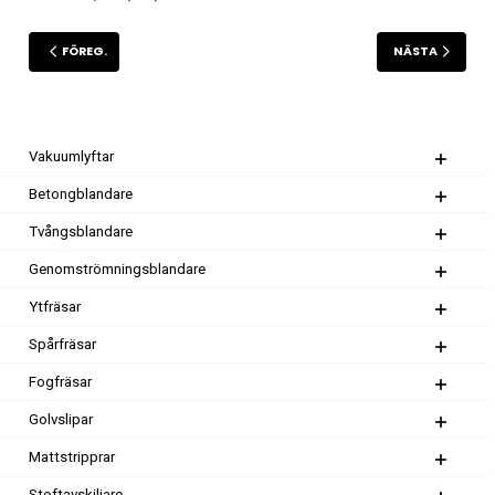
FÖREG.
NÄSTA
Vakuumlyftar
Betongblandare
Tvångsblandare
Genomströmningsblandare
Ytfräsar
Spårfräsar
Fogfräsar
Golvslipar
Mattstripprar
Stoftavskiljare