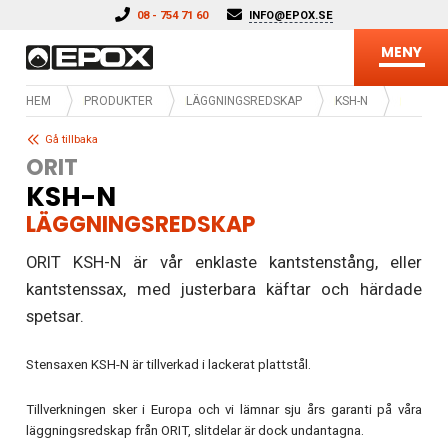
Hoppa till innehåll
08 - 754 71 60
INFO@EPOX.SE
MENY
HEM
PRODUKTER
LÄGGNINGSREDSKAP
KSH-N
Gå tillbaka
ORIT
KSH-N
LÄGGNINGSREDSKAP
ORIT KSH-N är vår enklaste kantstenstång, eller
kantstenssax, med justerbara käftar och härdade
spetsar.
Stensaxen KSH-N är tillverkad i lackerat plattstål.
Tillverkningen sker i Europa och vi lämnar sju års garanti på våra
läggningsredskap från ORIT, slitdelar är dock undantagna.