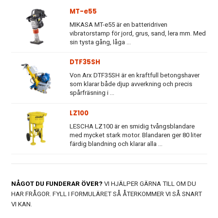
MT-e55
MIKASA MT-e55 är en batteridriven
vibratorstamp för jord, grus, sand, lera mm. Med
sin tysta gång, låga ...
DTF35SH
Von Arx DTF35SH är en kraftfull betongshaver
som klarar både djup avverkning och precis
spårfräsning i ...
LZ100
LESCHA LZ100 är en smidig tvångsblandare
med mycket stark motor. Blandaren ger 80 liter
färdig blandning och klarar alla ...
NÅGOT DU FUNDERAR ÖVER?
VI HJÄLPER GÄRNA TILL OM DU
HAR FRÅGOR. FYLL I FORMULÄRET SÅ ÅTERKOMMER VI SÅ SNART
VI KAN.