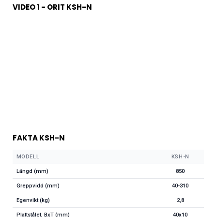
VIDEO 1 - ORIT KSH-N
FAKTA KSH-N
MODELL
KSH-N
Längd (mm)
850
Greppvidd (mm)
40-310
Egenvikt (kg)
2,8
Plattstålet, BxT (mm)
40x10