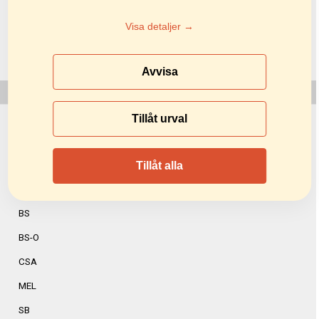
PBL-UH
Visa detaljer →
SL
SL-T
Avvisa
KSH-N
KSH-R
Tillåt urval
KSH-W
Tillåt alla
PSL-2W
PSL
BS
BS-O
CSA
MEL
SB