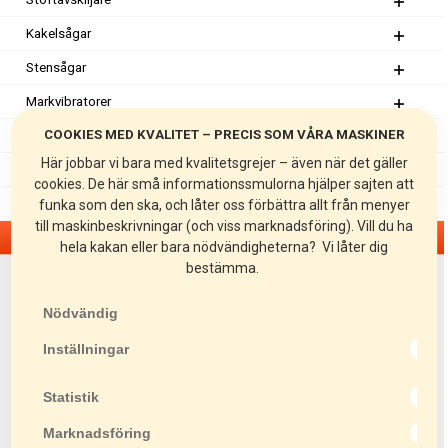
Kakelsågar
Stensågar
Markvibratorer
COOKIES MED KVALITET – PRECIS SOM VÅRA MASKINER
Rullvibratorer
Här jobbar vi bara med kvalitetsgrejer – även när det gäller
Asfaltsågar
cookies. De här små informationssmulorna hjälper sajten att
Lyftredskap
funka som den ska, och låter oss förbättra allt från menyer
till maskinbeskrivningar (och viss marknadsföring). Vill du ha
Läggningsredskap
hela kakan eller bara nödvändigheterna? Vi låter dig
bestämma.
AH-2400
AH-3700
Nödvändig
TT
Inställningar
ABH-2950
Statistik
LSH 80
Marknadsföring
PBL