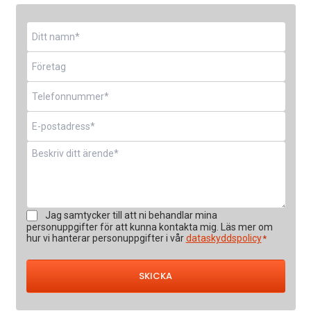
Namn
*
Företag
Telefon
*
E-
post
*
Meddelande
*
Samtycke
Jag samtycker till att ni behandlar mina
*
personuppgifter för att kunna kontakta mig. Läs mer om
hur vi hanterar personuppgifter i vår
dataskyddspolicy
*