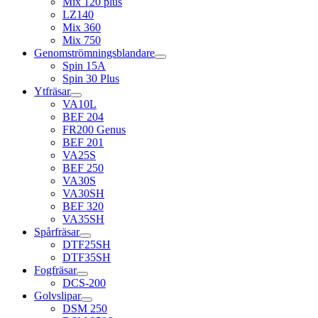
Mix 120 plus
LZ140
Mix 360
Mix 750
Genomströmningsblandare
Spin 15A
Spin 30 Plus
Ytfräsar
VA10L
BEF 204
FR200 Genus
BEF 201
VA25S
BEF 250
VA30S
VA30SH
BEF 320
VA35SH
Spårfräsar
DTF25SH
DTF35SH
Fogfräsar
DCS-200
Golvslipar
DSM 250