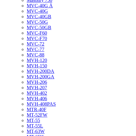
Masonry 750
MVC-40G Ä
MVC-40G
MVC-40GB
MVC-50G
MVC-50GB
MVC-F60
MVC-F70
MVC-72
MVC-77
MVC-88
MVH-120
MVH-150
MVH-200DA
MVH-200GA
MVH-206
MVH-207
MVH-402
MVH-406
MVH-408PAS
MTR-40F
MT-52FW
MT-55
MT-55L
MT-63W