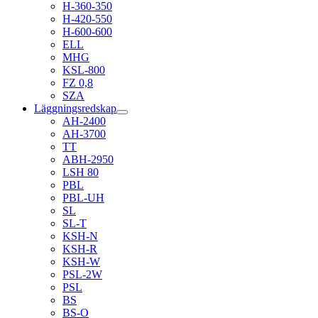
H-360-350
H-420-550
H-600-600
ELL
MHG
KSL-800
FZ 0,8
SZA
Läggningsredskap
AH-2400
AH-3700
TT
ABH-2950
LSH 80
PBL
PBL-UH
SL
SL-T
KSH-N
KSH-R
KSH-W
PSL-2W
PSL
BS
BS-O