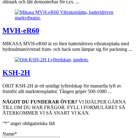
slitstark och lätt demonterbar för t.ex. ...
MVH-eR60
MIKASA MVH-eR60 är en liten batteridriven vibratorplatta med
hydraulmanövrerad fram- och back som lämpar sig för packning ...
KSH-2H
ORIT KSH-2H är ett smidigt lyftredskap för manuella lyft av
framför allt markstensplattor. Tången griper 500-1080 ...
NÅGOT DU FUNDERAR ÖVER?
VI HJÄLPER GÄRNA
TILL OM DU HAR FRÅGOR. FYLL I FORMULÄRET SÅ
ÅTERKOMMER VI SÅ SNART VI KAN.
”
*
” anger obligatoriska fält
Namn
*