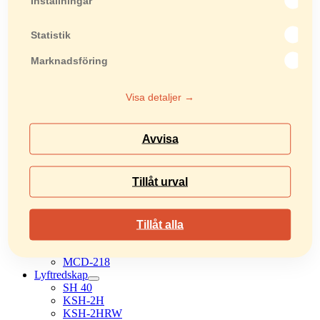
Inställningar
Masonry 750 Plus
Markvibratorer
MVC-40HR
Statistik
MVC-T60H
MVC-T80H
Marknadsföring
MVC-e60
MVC-F80
MVC-T90
Visa detaljer →
MVH-R60
MVH-eR60
MVH-128
Avvisa
MVH-158
MVH-208
MVH-408
Tillåt urval
Rullvibratorer
MVB-85H
MVB-152H
Asfaltsågar
Tillåt alla
MCD-1U
MCD-L14H
MCD-218
Lyftredskap
SH 40
KSH-2H
KSH-2HRW