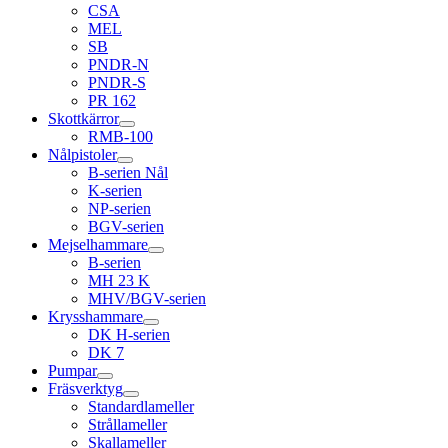
CSA
MEL
SB
PNDR-N
PNDR-S
PR 162
Skottkärror
RMB-100
Nålpistoler
B-serien Nål
K-serien
NP-serien
BGV-serien
Mejselhammare
B-serien
MH 23 K
MHV/BGV-serien
Krysshammare
DK H-serien
DK 7
Pumpar
Fräsverktyg
Standardlameller
Strållameller
Skallameller