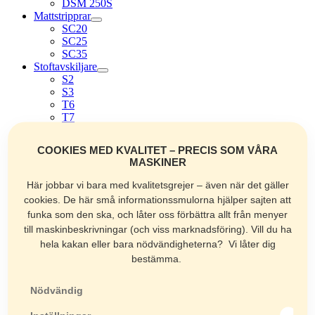
DSM 250S
Mattstripprar
SC20
SC25
SC35
Stoftavskiljare
S2
S3
T6
T7
T10
C3
COOKIES MED KVALITET – PRECIS SOM VÅRA
C5
MASKINER
C5 Big Bag
Kakelsågar
Här jobbar vi bara med kvalitetsgrejer – även när det gäller
Combi 200VA
cookies. De här små informationssmulorna hjälper sajten att
Combi 250VA
funka som den ska, och låter oss förbättra allt från menyer
Combi 250/1000VA
till maskinbeskrivningar (och viss marknadsföring). Vill du ha
Combi 250/1500VA
hela kakan eller bara nödvändigheterna? Vi låter dig
Keramax 160
Stensågar
bestämma.
Handy 350
M400 Smart
Nödvändig
C350 iPower
Masonry 600