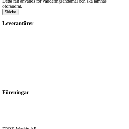
Detta fält används för valideringsändamål och ska lämnas
oförändrat.
Leverantörer
Föreningar
EPOX Maskin AB