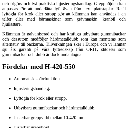
och frigörs och två praktiska injusteringshandtag. Grepphöjden kan
anpassas för att underlätta lyft även från t.ex. plattstaplar. Rejäl
lyftögla för krok eller stropp gör att klämman kan användas i en
telfer eller med bärmaskiner som grävmaskin, kranbil och
hjullastare.
Klämman är galvaniserad och har kraftiga utbytbara gummibackar
och dessutom medföljer hårdmetalldubb som kan monteras som
alternativ till backarna. Tillverkningen sker i Europa och vi lämnar
sju års garanti på våra lyftredskap från ORIT, slitdelar som
gummibackar och dubb är dock undantagna.
Fördelar med H-420-550
Automatisk spärrfunktion.
Injusteringshandtag.
Lyftögla för krok eller stropp.
Utbytbara gummibackar och hårdmetalldubb.
Justerbar greppvidd mellan 10-420 mm.
Justerbar grepphöjd.