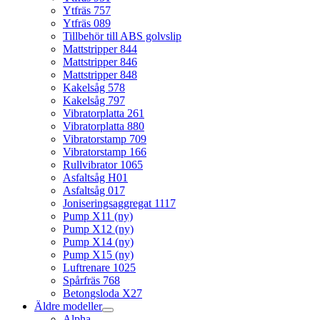
Ytfräs 757
Ytfräs 089
Tillbehör till ABS golvslip
Mattstripper 844
Mattstripper 846
Mattstripper 848
Kakelsåg 578
Kakelsåg 797
Vibratorplatta 261
Vibratorplatta 880
Vibratorstamp 709
Vibratorstamp 166
Rullvibrator 1065
Asfaltsåg H01
Asfaltsåg 017
Joniseringsaggregat 1117
Pump X11 (ny)
Pump X12 (ny)
Pump X14 (ny)
Pump X15 (ny)
Luftrenare 1025
Spårfräs 768
Betongsloda X27
Äldre modeller
Alpha