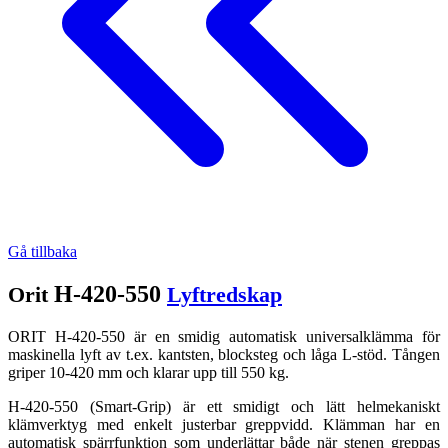
Gå tillbaka
H-420-550
Orit
Lyftredskap
ORIT H-420-550 är en smidig automatisk universalklämma för
maskinella lyft av t.ex. kantsten, blocksteg och låga L-stöd. Tången
griper 10-420 mm och klarar upp till 550 kg.
H-420-550 (Smart-Grip) är ett smidigt och lätt helmekaniskt
klämverktyg med enkelt justerbar greppvidd. Klämman har en
automatisk spärrfunktion som underlättar både när stenen greppas