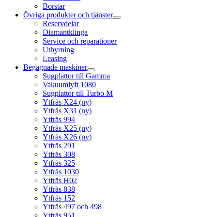
Borstar
Övriga produkter och tjänster
Reservdelar
Diamantklinga
Service och reparationer
Uthyrning
Leasing
Begagnade maskiner
Sugplattor till Gamma
Vakuumlyft 1080
Sugplattor till Turbo M
Ytfräs X24 (ny)
Ytfräs X31 (ny)
Ytfräs 994
Ytfräs X25 (ny)
Ytfräs X26 (ny)
Ytfräs 291
Ytfräs 308
Ytfräs 325
Ytfräs 1030
Ytfräs H02
Ytfräs 838
Ytfräs 152
Ytfräs 497 och 498
Ytfräs 951