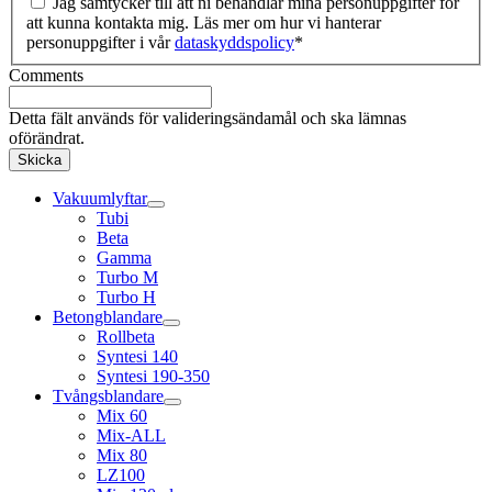
Jag samtycker till att ni behandlar mina personuppgifter för
att kunna kontakta mig. Läs mer om hur vi hanterar
personuppgifter i vår
dataskyddspolicy
*
Comments
Detta fält används för valideringsändamål och ska lämnas
oförändrat.
Vakuumlyftar
Tubi
Beta
Gamma
Turbo M
Turbo H
Betongblandare
Rollbeta
Syntesi 140
Syntesi 190-350
Tvångsblandare
Mix 60
Mix-ALL
Mix 80
LZ100