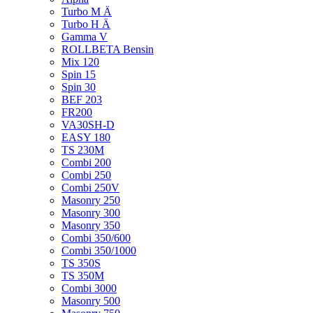
Turbo M Ä
Turbo H Ä
Gamma V
ROLLBETA Bensin
Mix 120
Spin 15
Spin 30
BEF 203
FR200
VA30SH-D
EASY 180
TS 230M
Combi 200
Combi 250
Combi 250V
Masonry 250
Masonry 300
Masonry 350
Combi 350/600
Combi 350/1000
TS 350S
TS 350M
Combi 3000
Masonry 500