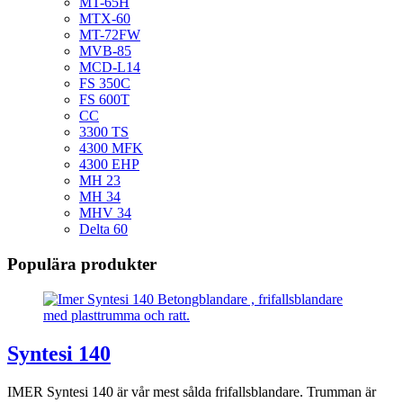
MT-65H
MTX-60
MT-72FW
MVB-85
MCD-L14
FS 350C
FS 600T
CC
3300 TS
4300 MFK
4300 EHP
MH 23
MH 34
MHV 34
Delta 60
Populära produkter
Syntesi 140
IMER Syntesi 140 är vår mest sålda frifallsblandare. Trumman är