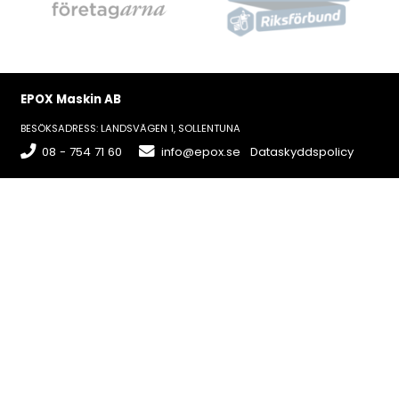
EPOX Maskin AB
BESÖKSADRESS: LANDSVÄGEN 1, SOLLENTUNA
08 - 754 71 60
info@epox.se
Dataskyddspolicy