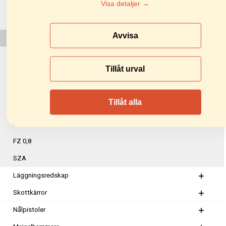
Visa detaljer →
KSH-2H
KSH-2HRW
Avvisa
H-360-350
H-420-550
Tillåt urval
H-600-600
ELL
Tillåt alla
MHG
KSL-800
FZ 0,8
SZA
Läggningsredskap
Skottkärror
Nålpistoler