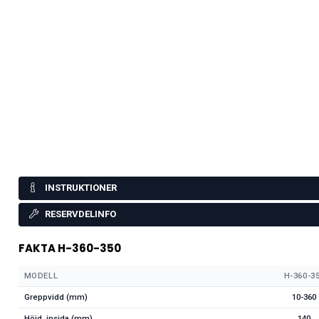
INSTRUKTIONER
RESERVDELINFO
FAKTA H-360-350
MODELL
H-360-3
Greppvidd (mm)
10-360
Höjd, insida (mm)
140