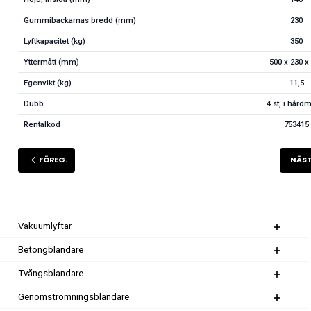
Gummibackarnas bredd (mm)
230
Lyftkapacitet (kg)
350
Yttermått (mm)
500 x 230 x
Egenvikt (kg)
11,5
Dubb
4 st, i hårdm
Rentalkod
753415
FÖREG.
NÄS
Vakuumlyftar
Betongblandare
Tvångsblandare
Genomströmningsblandare