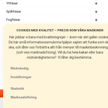
Ytfräsar
Spårfräsar
Fogfräsar
Golvslipar
COOKIES MED KVALITET – PRECIS SOM VÅRA MASKINER
Mattstripprar
Här jobbar vi bara med kvalitetsgrejer – även när det gäller cookie
De här små informationssmulorna hjälper sajten att funka som d
Stoftavskiljare
ska, och låter oss förbättra allt från menyer till maskinbeskrivnin
(och viss marknadsföring). Vill du ha hela kakan eller bara
Kakelsågar
nödvändigheterna? Vi låter dig bestämma.
Stensågar
Nödvändig
Markvibratorer
Inställningar
Rullvibratorer
Asfaltsågar
Statistik
Lyftredskap
Marknadsföring
SH 40