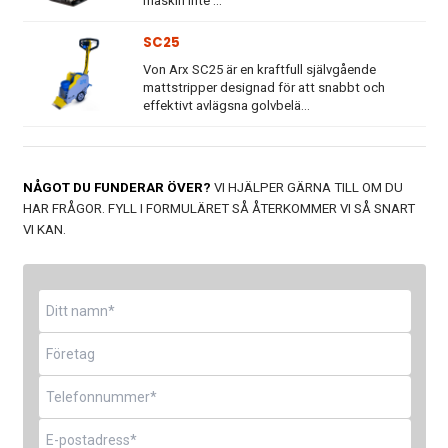
maskin inte ...
SC25
Von Arx SC25 är en kraftfull självgående
mattstripper designad för att snabbt och
effektivt avlägsna golvbelä...
NÅGOT DU FUNDERAR ÖVER?
VI HJÄLPER GÄRNA TILL OM DU
HAR FRÅGOR. FYLL I FORMULÄRET SÅ ÅTERKOMMER VI SÅ SNART
VI KAN.
Namn
*
Företag
Telefon
*
E-
post