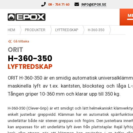
Hoppa till innehåll
08 - 754 71 60
INFO@EPOX.SE
M
HEM
PRODUKTER
LYFTREDSKAP
H-360-350
Gå tillbaka
ORIT
H-360-350
LYFTREDSKAP
ORIT H-360-350 är en smidig automatisk universalklämm
maskinella lyft av t.ex. kantsten, blocksteg och låga L-
Tången griper 10-360 mm och klarar upp till 350 kg.
H-360-350 (Clever-Grip) är ett smidigt och lätt helmekaniskt klämverk
enkelt justerbar greppvidd. Klämman har en automatisk spärrfunkti
underlättar både när stenen greppas och frigörs. Den justerbara inner
kan anpassas för att underlätta lyft även från plattstaplar. Rejäl lyftö