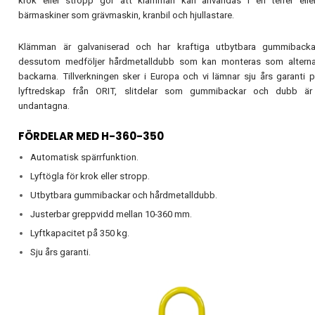
krok eller stropp gör att klämman kan användas i en telfer ell
bärmaskiner som grävmaskin, kranbil och hjullastare.
Klämman är galvaniserad och har kraftiga utbytbara gummiback
dessutom medföljer hårdmetalldubb som kan monteras som alternati
backarna. Tillverkningen sker i Europa och vi lämnar sju års garanti 
lyftredskap från ORIT, slitdelar som gummibackar och dubb ä
undantagna.
FÖRDELAR MED H-360-350
Automatisk spärrfunktion.
Lyftögla för krok eller stropp.
Utbytbara gummibackar och hårdmetalldubb.
Justerbar greppvidd mellan 10-360 mm.
Lyftkapacitet på 350 kg.
Sju års garanti.