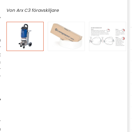
Von Arx C3 föravskiljare
v
n
v
t
s
r
r
r
r
n