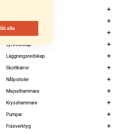
Markvibratorer
Rullvibratorer
llåt alla
Asfaltsågar
Lyftredskap
Läggningsredskap
Skottkärror
Nålpistoler
Mejselhammare
Krysshammare
Pumpar
Fräsverktyg