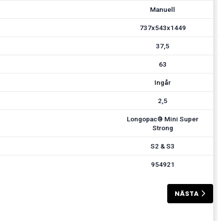
Manuell
737x543x1449
37,5
63
Ingår
2,5
Longopac® Mini Super
Strong
S2 & S3
954921
NÄSTA