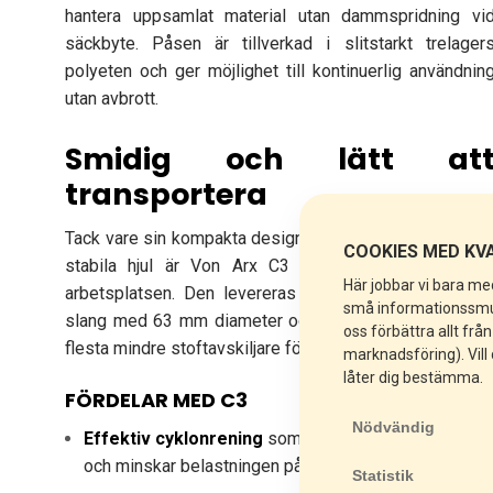
hantera uppsamlat material utan dammspridning vi
säckbyte. Påsen är tillverkad i slitstarkt trelager
polyeten och ger möjlighet till kontinuerlig användnin
utan avbrott.
Smidig och lätt at
transportera
Tack vare sin kompakta design, låga vikt på 37,5 kg oc
COOKIES MED KVA
stabila hjul är Von Arx C3 enkel att flytta runt p
Här jobbar vi bara med
arbetsplatsen. Den levereras med en 2,5 meter lån
små informationssmulo
slang med 63 mm diameter och är kompatibel med d
oss förbättra allt frå
flesta mindre stoftavskiljare för 1-fasdrift.
marknadsföring). Vill
låter dig bestämma.
FÖRDELAR MED C3
Nödvändig
Effektiv cyklonrening
som skiljer ut grovdammet
och minskar belastningen på stoftavskiljarens filter.
Statistik