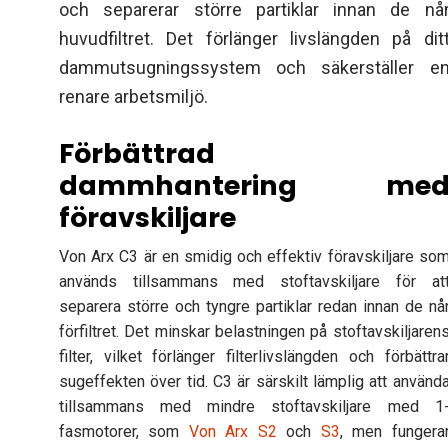
och separerar större partiklar innan de nå
huvudfiltret. Det förlänger livslängden på dit
dammutsugningssystem och säkerställer e
renare arbetsmiljö.
Förbättrad
dammhantering me
föravskiljare
Von Arx C3 är en smidig och effektiv föravskiljare so
används tillsammans med stoftavskiljare för at
separera större och tyngre partiklar redan innan de nå
förfiltret. Det minskar belastningen på stoftavskiljaren
filter, vilket förlänger filterlivslängden och förbättra
sugeffekten över tid. C3 är särskilt lämplig att använd
tillsammans med mindre stoftavskiljare med 1
fasmotorer, som
Von Arx S2
och
S3
, men fungera