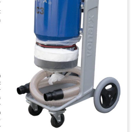
r
t
n
d
m
t
r
s
r
a
-
r