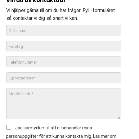
Vill du bli kontaktad?
Vi hjälper gärna till om du har frågor. Fyll i formuläret
så kontaktar vi dig så snart vi kan.
Longоpac
Ditt
namn
Företag
Telefon
E-
post
Meddelande
*
*
Jag samtycker till att ni behandlar mina
Samtycke
personuppgifter för att kunna kontakta mig. Läs mer om
*