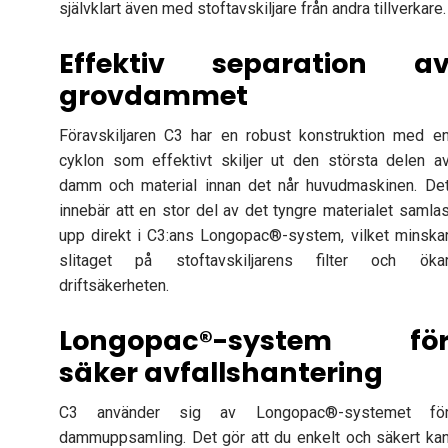
självklart även med stoftavskiljare från andra tillverkare.
Effektiv separation a
grovdammet
Föravskiljaren C3 har en robust konstruktion med e
cyklon som effektivt skiljer ut den största delen a
damm och material innan det når huvudmaskinen. De
innebär att en stor del av det tyngre materialet samla
upp direkt i C3:ans Longopac®-system, vilket minska
slitaget på stoftavskiljarens filter och öka
driftsäkerheten.
Longopac®-system fö
säker avfallshantering
C3 använder sig av Longopac®-systemet fö
dammuppsamling. Det gör att du enkelt och säkert ka