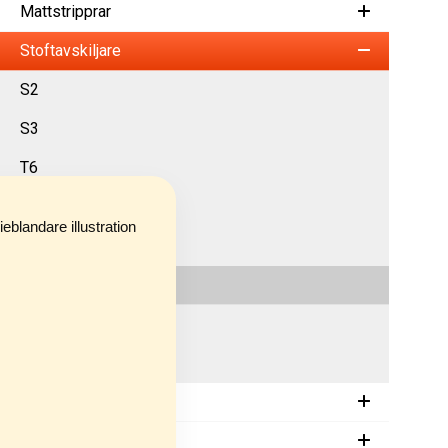
Mattstripprar
Stoftavskiljare
S2
S3
T6
T7
T10
C3
C5
C5 Big Bag
Kakelsågar
Stensågar