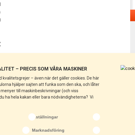
d
s
g
t
h
LITET – PRECIS SOM VÅRA MASKINER
å
 kvalitetsgrejer – även när det gäller cookies. De här
g
rna hjälper sajten att funka som den ska, och låter
e
n menyer till maskinbeskrivningar (och viss
 du ha hela kakan eller bara nödvändigheterna? Vi
Inställningar
Marknadsföring