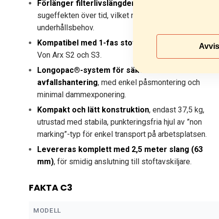
Förlänger filterlivslängden
och bibehåller
sugeffekten över tid, vilket minskar driftstopp och
underhållsbehov.
Kompatibel med 1-fas stoftavskiljare
, exempelvis
Avvi
Von Arx S2 och S3.
Longopac®-system för säker och dammfri
avfallshantering
, med enkel påsmontering och
minimal dammexponering.
Kompakt och lätt konstruktion
, endast 37,5 kg,
utrustad med stabila, punkteringsfria hjul av ”non
marking”-typ för enkel transport på arbetsplatsen.
Levereras komplett med 2,5 meter slang (63
mm)
, för smidig anslutning till stoftavskiljare.
FAKTA C3
MODELL