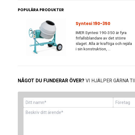
POPULÄRA PRODUKTER
Syntesi 190-350
IMER Syntesi 190-350 är fyra
frifallsblandare av det större
slaget. Alla är kraftiga och rejäla
i sin konstruktion, ...
NÅGOT DU FUNDERAR ÖVER?
VI HJÄLPER GÄRNA TI
Namn
Företag
*
Meddelande
*