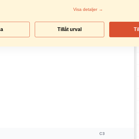
Visa detaljer →
sa
Tillåt urval
Ti
C3