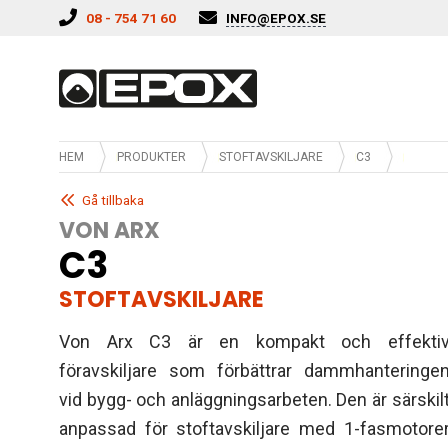
Hoppa till innehåll
08 - 754 71 60
INFO@EPOX.SE
HEM
PRODUKTER
STOFTAVSKILJARE
C3
Gå tillbaka
VON ARX
C3
STOFTAVSKILJARE
Von Arx C3 är en kompakt och effekti
föravskiljare som förbättrar dammhanteringe
vid bygg- och anläggningsarbeten. Den är särskil
anpassad för stoftavskiljare med 1-fasmotore