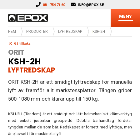
Hoppa till innehåll
08 - 754 71 60
INFO@EPOX.SE
MENY
HEM
PRODUKTER
LYFTREDSKAP
KSH-2H
Gå tillbaka
ORIT
KSH-2H
LYFTREDSKAP
ORIT KSH-2H är ett smidigt lyftredskap för manuella
lyft av framför allt markstensplattor. Tången griper
500-1080 mm och klarar upp till 150 kg.
KSH-2H (Tandem) är ett smidigt och lätt helmekaniskt klämverktyg
med enkelt justerbar greppvidd. Dubbla bärhandtag fördelar
tyngden mellan de som bär. Redskapet är försett med lyftöga, men
är ej avsett för maskinella lyft.