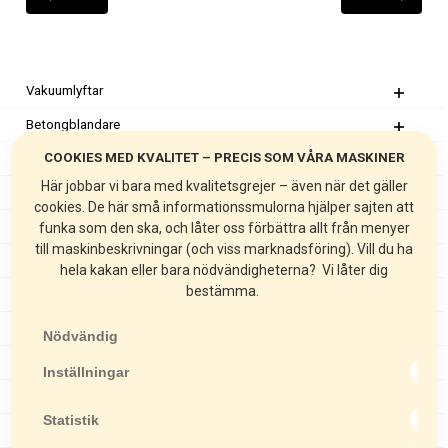
Vakuumlyftar
Betongblandare
COOKIES MED KVALITET – PRECIS SOM VÅRA MASKINER
Tvångsblandare
Här jobbar vi bara med kvalitetsgrejer – även när det gäller
Genomströmningsblandare
cookies. De här små informationssmulorna hjälper sajten att
Ytfräsar
funka som den ska, och låter oss förbättra allt från menyer
till maskinbeskrivningar (och viss marknadsföring). Vill du ha
Spårfräsar
hela kakan eller bara nödvändigheterna? Vi låter dig
bestämma.
Fogfräsar
Golvslipar
Nödvändig
Mattstripprar
Inställningar
Stoftavskiljare
Statistik
Kakelsågar