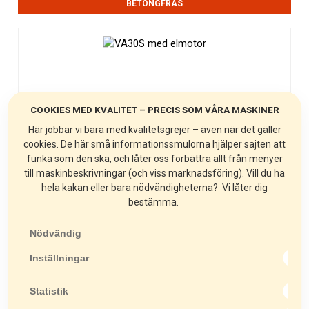
BETONGFRÄS
COOKIES MED KVALITET – PRECIS SOM VÅRA MASKINER
Här jobbar vi bara med kvalitetsgrejer – även när det gäller
cookies. De här små informationssmulorna hjälper sajten att
funka som den ska, och låter oss förbättra allt från menyer
till maskinbeskrivningar (och viss marknadsföring). Vill du ha
hela kakan eller bara nödvändigheterna? Vi låter dig
VON ARX VA30S
bestämma.
BETONGFRÄS
Nödvändig
Inställningar
Statistik