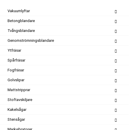
Vakuumlyftar
Betongblandare
Tvångsblandare
Genomströmningsblandare
Ytfräsar
Spårfräsar
Fogfräsar
Golvslipar
Mattstripprar
Stoftavskiljare
Kakelsågar
Stensågar
Markvibratorer