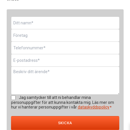
Namn
*
Företag
Telefon
*
E-
post
*
Meddelande
*
Samtycke
Jag samtycker till att ni behandlar mina
*
personuppgifter för att kunna kontakta mig. Läs mer om
hur vi hanterar personuppgifter i vår
dataskyddspolicy
*