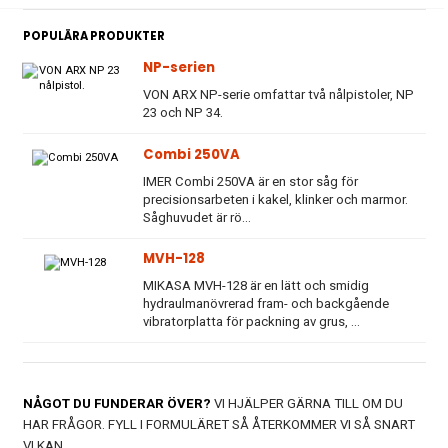
POPULÄRA PRODUKTER
NP-serien
VON ARX NP-serie omfattar två nålpistoler, NP
23 och NP 34.
Combi 250VA
IMER Combi 250VA är en stor såg för
precisionsarbeten i kakel, klinker och marmor.
Såghuvudet är rö...
MVH-128
MIKASA MVH-128 är en lätt och smidig
hydraulmanövrerad fram- och backgående
vibratorplatta för packning av grus, ...
NÅGOT DU FUNDERAR ÖVER?
VI HJÄLPER GÄRNA TILL OM DU
HAR FRÅGOR. FYLL I FORMULÄRET SÅ ÅTERKOMMER VI SÅ SNART
VI KAN.